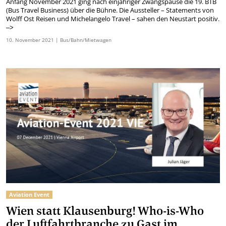
Anfang November 2021 ging nach einjähriger Zwangspause die 19. BTB
(Bus Travel Business) über die Bühne. Die Aussteller – Statements von
Wolff Ost Reisen und Michelangelo Travel – sahen den Neustart positiv.
–>
10.
November
2021
| Bus/Bahn/Mietwagen
Aviation Event
Wien statt Klausenburg! Who-is-Who
der Luftfahrtbranche zu Gast im