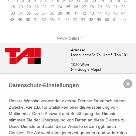
1
2
3
4
5
6
7
8
9
10
11
12
13
14
15
16
17
<–
18
19
20
21
22
23
24
25
26
27
28
29
30
31
32
33
34
35
36
37
38
39
40
41
42
43
44
45
46
47
48
49
50
51
52
53
54
55
56
57
58
59
60
61
–>
NACH OBEN
Adresse
Lassallestraße 7a, Unit 5, Top 101-
1
1020 Wien
(
Google Maps)
–>
Österreichischer
Kontakt
Wirtschaftsverlag GmbH
✖
Datenschutz-Einstellungen
T (+43 1) 546 64-0
E
office@wirtschaftsverlag.at
Unsere Website verwendet externe Dienste für verschiedene
Firmeninformation
Firmenbnr.: FN 202164a
Zwecke, wie z.B. für Statistiken oder die Ausspielung von
Handelsgericht Wien
Multimedia. Durch Auswahl und Bestätigung der Dienste
UID Nr.: ATU50691602
stimmen Sie der Übertragung von Daten an diese Dienste zu.
Diese Dienste und auch diese Website setzen ggf. auch
Stets up-to-date:
Cookies. Die Auswahl kann jederzeit geändert und widerrufen