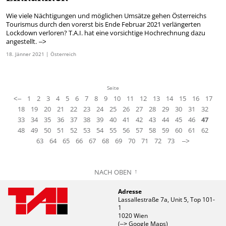
Wie viele Nächtigungen und möglichen Umsätze gehen Österreichs
Tourismus durch den vorerst bis Ende Februar 2021 verlängerten
Lockdown verloren? T.A.I. hat eine vorsichtige Hochrechnung dazu
angestellt.
–>
18.
Jänner
2021
| Österreich
Seite
1
2
3
4
5
6
7
8
9
10
11
12
13
14
15
16
17
<–
18
19
20
21
22
23
24
25
26
27
28
29
30
31
32
33
34
35
36
37
38
39
40
41
42
43
44
45
46
47
48
49
50
51
52
53
54
55
56
57
58
59
60
61
62
63
64
65
66
67
68
69
70
71
72
73
–>
NACH OBEN
Adresse
Lassallestraße 7a, Unit 5, Top 101-
1
1020 Wien
(
Google Maps)
–>