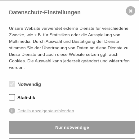
Österreichischer
Kontakt
Wirtschaftsverlag GmbH
✖
Datenschutz-Einstellungen
T (+43 1) 546 64-0
E
office@wirtschaftsverlag.at
Unsere Website verwendet externe Dienste für verschiedene
Firmeninformation
Zwecke, wie z.B. für Statistiken oder die Ausspielung von
Firmenbnr.: FN 202164a
Multimedia. Durch Auswahl und Bestätigung der Dienste
Handelsgericht Wien
UID Nr.: ATU50691602
stimmen Sie der Übertragung von Daten an diese Dienste zu.
Diese Dienste und auch diese Website setzen ggf. auch
Stets up-to-date:
Cookies. Die Auswahl kann jederzeit geändert und widerrufen
werden.
Von Ihnen bekannt gegebene persönlichen Daten werden zu Marketingzwecken
Notwendig
genutzt und nicht an Dritte weitergegeben. Die T.A.I. übernimmt keine Verantwortung
über Inhalte die durch Verlinkung auf externen Seiten zur Verfügung gestellt werden.
© 2026 T.A.I, Design:
Komo Wien, Büro für visuelle Angelegenheiten
, Programmierung:
Statistik
Beast Communications - www.beast.at
,
Impressum / Disclaimer / Datenschutzerklärung
Details anzeigen/ausblenden
Nur notwendige