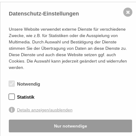
NACH OBEN
✖
Datenschutz-Einstellungen
Adresse
Lassallestraße 7a, Unit 5, Top 101-
Unsere Website verwendet externe Dienste für verschiedene
1
Zwecke, wie z.B. für Statistiken oder die Ausspielung von
1020 Wien
Multimedia. Durch Auswahl und Bestätigung der Dienste
(
Google Maps)
–>
stimmen Sie der Übertragung von Daten an diese Dienste zu.
Österreichischer
Kontakt
Wirtschaftsverlag GmbH
Diese Dienste und auch diese Website setzen ggf. auch
T (+43 1) 546 64-0
Cookies. Die Auswahl kann jederzeit geändert und widerrufen
E
office@wirtschaftsverlag.at
werden.
Firmeninformation
Firmenbnr.: FN 202164a
Notwendig
Handelsgericht Wien
UID Nr.: ATU50691602
Statistik
Stets up-to-date:
Details anzeigen/ausblenden
Von Ihnen bekannt gegebene persönlichen Daten werden zu Marketingzwecken
Nur notwendige
genutzt und nicht an Dritte weitergegeben. Die T.A.I. übernimmt keine Verantwortung
über Inhalte die durch Verlinkung auf externen Seiten zur Verfügung gestellt werden.