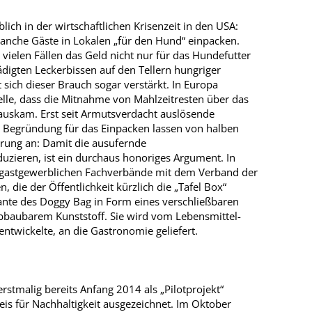
ich in der wirtschaftlichen Krisenzeit in den USA:
manche Gäste in Lokalen „für den Hund“ einpacken.
ielen Fällen das Geld nicht nur für das Hundefutter
digten Leckerbissen auf den Tellern hungriger
sich dieser Brauch sogar verstärkt. In Europa
lle, dass die Mitnahme von Mahlzeitresten über das
nauskam. Erst seit Armutsverdacht auslösende
e Begründung für das Einpacken lassen von halben
derung an: Damit die ausufernde
zieren, ist ein durchaus honoriges Argument. In
der gastgewerblichen Fachverbände mit dem Verband der
, die der Öffentlichkeit kürzlich die „Tafel Box“
iante des Doggy Bag in Form eines verschließbaren
abbaubarem Kunststoff. Sie wird vom Lebensmittel-
entwickelte, an die Gastronomie geliefert.
erstmalig bereits Anfang 2014 als „Pilotprojekt“
reis für Nachhaltigkeit ausgezeichnet. Im Oktober