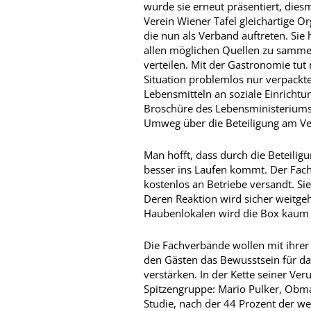
wurde sie erneut präsentiert, dies
Verein Wiener Tafel gleichartige 
die nun als Verband auftreten. Si
allen möglichen Quellen zu sammel
verteilen. Mit der Gastronomie tut 
Situation problemlos nur verpackte
Lebensmitteln an soziale Einrichtu
Broschüre des Lebensministeriums 
Umweg über die Beteiligung am Ve
Man hofft, dass durch die Beteili
besser ins Laufen kommt. Der Fac
kostenlos an Betriebe versandt. Sie
Deren Reaktion wird sicher weitge
Haubenlokalen wird die Box kaum
Die Fachverbände wollen mit ihrer 
den Gästen das Bewusstsein für d
verstärken. In der Kette seiner Ve
Spitzengruppe: Mario Pulker, Obma
Studie, nach der 44 Prozent der w