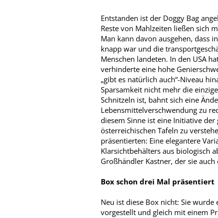
Entstanden ist der Doggy Bag angebl
Reste von Mahlzeiten ließen sich 
Man kann davon ausgehen, dass in v
knapp war und die transportgeschä
Menschen landeten. In den USA hat 
verhinderte eine hohe Genierschwe
„gibt es natürlich auch“-Niveau hi
Sparsamkeit nicht mehr die einzig
Schnitzeln ist, bahnt sich eine Än
Lebensmittelverschwendung zu redu
diesem Sinne ist eine Initiative 
österreichischen Tafeln zu verstehen
präsentierten: Eine elegantere Var
Klarsichtbehälters aus biologisch 
Großhändler Kastner, der sie auch 
Box schon drei Mal präsentiert
Neu ist diese Box nicht: Sie wurde 
vorgestellt und gleich mit einem P