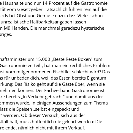
ie Haushalte und nur 14 Prozent auf die Gastronomie.
tät vom Gesetzgeber. Tatsächlich führen rein auf die
dards bei Obst und Gemüse dazu, dass Vieles schon
 unrealistische Haltbarkeitsangaben lassen
m Müll landen. Die manchmal geradezu hysterische
riges.
chaftsministerium 15.000 „Beste Reste Boxen“ zum
 Gastronomie verteilt, hat man ein rechtliches Problem
ast vom mitgenommenen Fischfilet schlecht wird? Das
s für unbedenklich, weil das Essen bereits Eigentum
kung: Das Risiko geht auf die Gäste über, wenn sie
mitnehmen können. Der Fachverband Gastronomie ist
re bereits „in Verkehr gebracht“ und damit aus der
nommen wurde. In einigen Aussendungen zum Thema
 dass die Speisen „selbst eingepackt und
 werden. Ob dieser Versuch, sich aus der
all hält, muss hoffentlich nie geklärt werden: Die
re endet nämlich nicht mit ihrem Verkauf.