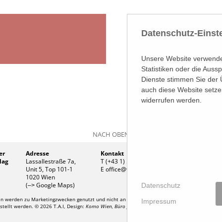
Datenschutz-Einst
Unsere Website verwendet
Statistiken oder die Aus
Dienste stimmen Sie der 
auch diese Website setze
widerrufen werden.
NACH OBEN
er
Adresse
Kontakt
Firmen
lag
Lassallestraße 7a,
T (+43 1) 546 64-0
Firmenb
Unit 5, Top 101-1
E
office@wirtschaftsverlag.at
Handel
1020 Wien
UID Nr
(
Google Maps)
Datenschutz
–>
 werden zu Marketingzwecken genutzt und nicht an Dritte weitergegeben. Die T.A.I. überni
Impressum
stellt werden. © 2026 T.A.I, Design:
Komo Wien, Büro für visuelle Angelegenheiten
, Programmie