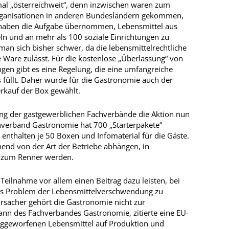
mal „österreichweit“, denn inzwischen waren zum
Organisationen in anderen Bundesländern gekommen,
e haben die Aufgabe übernommen, Lebensmittel aus
n und an mehr als 100 soziale Einrichtungen zu
man sich bisher schwer, da die lebensmittelrechtliche
 Ware zulässt. Für die kostenlose „Überlassung“ von
ngen gibt es eine Regelung, die eine umfangreiche
füllt. Daher wurde für die Gastronomie auch der
rkauf der Box gewählt.
gung der gastgewerblichen Fachverbände die Aktion nun
hverband Gastronomie hat 700 „Starterpakete“
 enthalten je 50 Boxen und Infomaterial für die Gäste.
hend von der Art der Betriebe abhängen, in
 zum Renner werden.
Teilnahme vor allem einen Beitrag dazu leisten, bei
as Problem der Lebensmittelverschwendung zu
rursacher gehört die Gastronomie nicht zur
nn des Fachverbandes Gastronomie, zitierte eine EU-
eggeworfenen Lebensmittel auf Produktion und