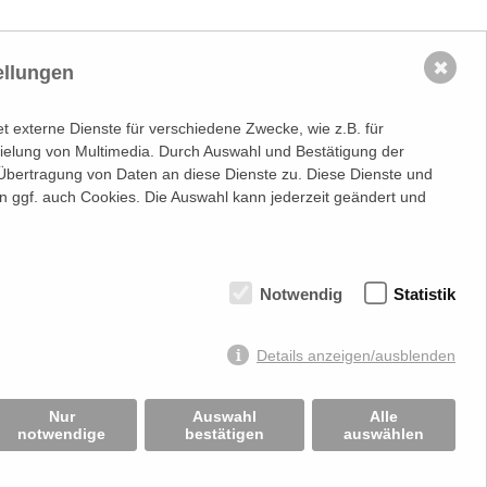
✖
ellungen
 externe Dienste für verschiedene Zwecke, wie z.B. für
spielung von Multimedia. Durch Auswahl und Bestätigung der
Übertragung von Daten an diese Dienste zu. Diese Dienste und
n ggf. auch Cookies. Die Auswahl kann jederzeit geändert und
Notwendig
Statistik
information
Stets up-to-date:
nr.: FN 202164a
Details anzeigen/ausblenden
sgericht Wien
.: ATU50691602
Nur
Auswahl
Alle
notwendige
bestätigen
auswählen
mmt keine Verantwortung über Inhalte die durch
rung:
Beast Communications - www.beast.at
,