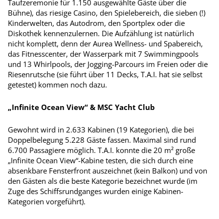
Taufzeremonie für 1.150 ausgewählte Gäste über die
Bühne), das riesige Casino, den Spielebereich, die sieben (!)
Kinderwelten, das Autodrom, den Sportplex oder die
Diskothek kennenzulernen. Die Aufzählung ist natürlich
nicht komplett, denn der Aurea Wellness- und Spabereich,
das Fitnesscenter, der Wasserpark mit 7 Swimmingpools
und 13 Whirlpools, der Jogging-Parcours im Freien oder die
Riesenrutsche (sie führt über 11 Decks, T.A.I. hat sie selbst
getestet) kommen noch dazu.
„Infinite Ocean View“ & MSC Yacht Club
Gewohnt wird in 2.633 Kabinen (19 Kategorien), die bei
Doppelbelegung 5.228 Gäste fassen. Maxi­mal sind rund
6.700 Passagiere möglich. T.A.I. konnte die 20 m² große
„Infinite Ocean View“-Kabine testen, die sich durch eine
absenkbare Fensterfront auszeichnet (kein Balkon) und von
den Gästen als die beste Kategorie bezeichnet wurde (im
Zuge des Schiffsrundganges wurden einige Kabinen-
Kategorien vorgeführt).