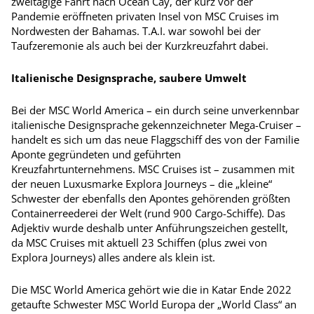
zweitägige Fahrt nach Ocean Cay, der kurz vor der
Pandemie eröffneten privaten Insel von MSC Cruises im
Nordwesten der Bahamas. T.A.I. war sowohl bei der
Taufzeremonie als auch bei der Kurzkreuzfahrt dabei.
Italienische Designsprache, saubere Umwelt
Bei der MSC World America – ein durch seine unverkennbar
italienische Designsprache gekennzeichneter Mega-Cruiser –
handelt es sich um das neue Flaggschiff des von der Familie
Aponte gegründeten und geführten
Kreuzfahrtunternehmens. MSC Cruises ist – zusammen mit
der neuen Luxus­marke Explora Journeys – die „kleine“
Schwester der ebenfalls den Apontes gehörenden größten
Containerreederei der Welt (rund 900 Cargo-Schiffe). Das
Adjektiv wurde deshalb unter Anführungszeichen gestellt,
da MSC Cruises mit aktuell 23 Schiffen (plus zwei von
Explora Journeys) alles andere als klein ist.
Die MSC World America gehört wie die in Katar Ende 2022
getaufte Schwester MSC World Europa der „World Class“ an