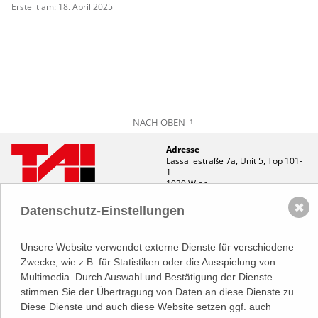
Erstellt am: 18. April 2025
NACH OBEN
Adresse
Lassallestraße 7a, Unit 5, Top 101-
1
1020 Wien
(
Google Maps)
–>
✖
Datenschutz-Einstellungen
Österreichischer
Kontakt
Wirtschaftsverlag GmbH
T (+43 1) 546 64-0
E
office@wirtschaftsverlag.at
Unsere Website verwendet externe Dienste für verschiedene
Zwecke, wie z.B. für Statistiken oder die Ausspielung von
Firmeninformation
Multimedia. Durch Auswahl und Bestätigung der Dienste
Firmenbnr.: FN 202164a
stimmen Sie der Übertragung von Daten an diese Dienste zu.
Handelsgericht Wien
UID Nr.: ATU50691602
Diese Dienste und auch diese Website setzen ggf. auch