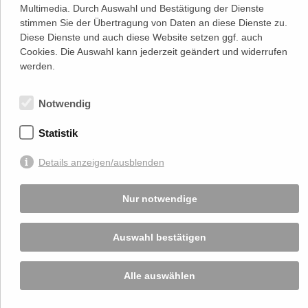
Adresse
Multimedia. Durch Auswahl und Bestätigung der Dienste
Lassallestraße 7a, Unit 5, Top 101-
1
stimmen Sie der Übertragung von Daten an diese Dienste zu.
1020 Wien
Diese Dienste und auch diese Website setzen ggf. auch
(
Google Maps)
–>
Cookies. Die Auswahl kann jederzeit geändert und widerrufen
Österreichischer
werden.
Kontakt
Wirtschaftsverlag GmbH
T (+43 1) 546 64-0
E
office@wirtschaftsverlag.at
Notwendig
Firmeninformation
Firmenbnr.: FN 202164a
Statistik
Handelsgericht Wien
UID Nr.: ATU50691602
Details anzeigen/ausblenden
Stets up-to-date:
Nur notwendige
Von Ihnen bekannt gegebene persönlichen Daten werden zu Marketingzwecken
Auswahl bestätigen
genutzt und nicht an Dritte weitergegeben. Die T.A.I. übernimmt keine Verantwortung
über Inhalte die durch Verlinkung auf externen Seiten zur Verfügung gestellt werden.
© 2026 T.A.I, Design:
Komo Wien, Büro für visuelle Angelegenheiten
, Programmierung:
Beast Communications - www.beast.at
,
Impressum / Disclaimer / Datenschutzerklärung
Alle auswählen