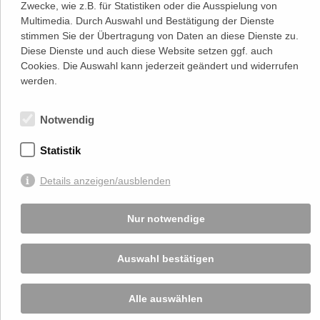
Lassallestraße 7a, Unit 5, Top 101-
Zwecke, wie z.B. für Statistiken oder die Ausspielung von
1
Multimedia. Durch Auswahl und Bestätigung der Dienste
1020 Wien
(
Google Maps)
stimmen Sie der Übertragung von Daten an diese Dienste zu.
–>
Österreichischer
Diese Dienste und auch diese Website setzen ggf. auch
Kontakt
Wirtschaftsverlag GmbH
Cookies. Die Auswahl kann jederzeit geändert und widerrufen
T (+43 1) 546 64-0
werden.
E
office@wirtschaftsverlag.at
Firmeninformation
Notwendig
Firmenbnr.: FN 202164a
Handelsgericht Wien
UID Nr.: ATU50691602
Statistik
Stets up-to-date:
Details anzeigen/ausblenden
Nur notwendige
Von Ihnen bekannt gegebene persönlichen Daten werden zu Marketingzwecken
genutzt und nicht an Dritte weitergegeben. Die T.A.I. übernimmt keine Verantwortung
über Inhalte die durch Verlinkung auf externen Seiten zur Verfügung gestellt werden.
© 2026 T.A.I, Design:
Komo Wien, Büro für visuelle Angelegenheiten
, Programmierung:
Auswahl bestätigen
Beast Communications - www.beast.at
,
Impressum / Disclaimer / Datenschutzerklärung
Alle auswählen