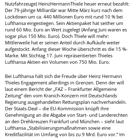
Nutzfahrzeuge)
Heinz
Hermann
Thiele
heuer erneut bezahlt:
Der 79-jährige Milliardär war Mitte März kurz nach dem
Lockdown um ca. 440 Millionen Euro mit rund
10 % bei
Lufthansa eingestiegen. Sein Aktienpaket hat seither um
rund 60 Mio. Euro an Wert zugelegt (Anfang Juni waren es
sogar plus 150 Mio. Euro). Doch Thiele will mehr:
Mittlerweile hat er seinen Anteil durch Aufkäufe weiter
aufgestockt. Anfang dieser Woche überschritt es die 15 %-
Marke. Mit Stichtag 17. Juni repräsentierten Thieles
Lufthansa Aktien ein Volumen von 750 Mio. Euro.
Bei Lufthansa hält sich die Freude über Heinz Hermann
Thieles Engagement allerdings in Grenzen. Denn der will
laut einem Bericht der „FAZ – Frankfurter Allgemeine
Zeitung“ den vom Kranich-Konzern mit Deutschlands
Regierung ausgehandelten Rettungsplan nachverhandeln.
Der Staats-Deal – die EU-Kommission knüpft ihre
Genehmigung an die Abgabe von Start- und Landerechten
an den Drehkreuzen Frankfurt und München – sieht laut
Lufthansa „Stabilisierungsmaßnahmen sowie eine
Kreditfazilität im Umfang von bis zu 9 Mrd. Euro vor.“ Im