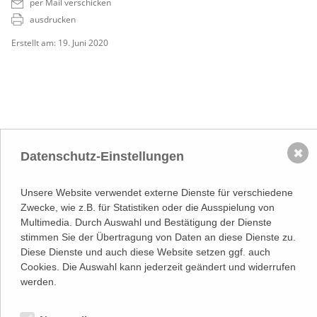
per Mail verschicken
ausdrucken
Erstellt am: 19. Juni 2020
✖
Datenschutz-Einstellungen
NACH OBEN
Adresse
Unsere Website verwendet externe Dienste für verschiedene
Lassallestraße 7a, Unit 5, Top 101-
1
Zwecke, wie z.B. für Statistiken oder die Ausspielung von
1020 Wien
Multimedia. Durch Auswahl und Bestätigung der Dienste
(
Google Maps)
–>
stimmen Sie der Übertragung von Daten an diese Dienste zu.
Österreichischer
Diese Dienste und auch diese Website setzen ggf. auch
Kontakt
Wirtschaftsverlag GmbH
Cookies. Die Auswahl kann jederzeit geändert und widerrufen
T (+43 1) 546 64-0
E
office@wirtschaftsverlag.at
werden.
Firmeninformation