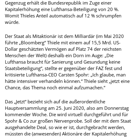
Gegenzug erhält die Bundesrepublik im Zuge einer
Kapitalerhöhung eine Lufthansa-Beteiligung von 20 %.
Womit Thieles Anteil automatisch auf 12 % schrumpfen
würde.
Der Staat als Mitaktionär ist dem Milliardär (im Mai 2020
führte „Bloomberg“ Thiele mit einem auf 15,5 Mrd. US-
Dollar geschätzten Vermögen auf Platz 74 der reichsten
Menschen der Welt) deshalb ein Dorn im Auge: „Die
Lufthansa braucht für Sanierung und Gesundung keine
Staatsbeteiligung“, stellte er gegenüber der FAZ fest und
kritisierte Lufthansa-CEO
Carsten
Spohr
: „Ich glaube, man
hätte intensiver verhandeln können.“ Thiele sieht „jetzt eine
Chance, das Thema noch einmal aufzumachen.“
Das „Jetzt“ bezieht sich auf die außerordentliche
Hauptversammlung am 25. Juni 2020, also am Donnerstag
kommender Woche. Die wird virtuell durchgeführt und für
Spohr & Co zur großen Nervenprobe. Soll der mit dem Staat
ausgehandelte Deal, so wie er ist, durchgebracht werden,
müssten die (anwesenden) Aktio­näre der Kapitalerhöhung