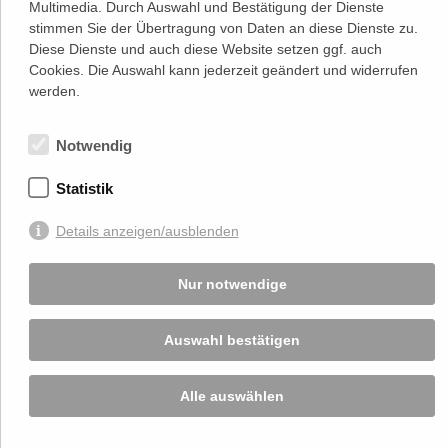
Multimedia. Durch Auswahl und Bestätigung der Dienste
1020 Wien
(
Google Maps)
stimmen Sie der Übertragung von Daten an diese Dienste zu.
–>
Diese Dienste und auch diese Website setzen ggf. auch
Österreichischer
Kontakt
Wirtschaftsverlag GmbH
Cookies. Die Auswahl kann jederzeit geändert und widerrufen
T (+43 1) 546 64-0
werden.
E
office@wirtschaftsverlag.at
Firmeninformation
Notwendig
Firmenbnr.: FN 202164a
Handelsgericht Wien
UID Nr.: ATU50691602
Statistik
Stets up-to-date:
Details anzeigen/ausblenden
Nur notwendige
Von Ihnen bekannt gegebene persönlichen Daten werden zu Marketingzwecken
genutzt und nicht an Dritte weitergegeben. Die T.A.I. übernimmt keine Verantwortung
über Inhalte die durch Verlinkung auf externen Seiten zur Verfügung gestellt werden.
© 2026 T.A.I, Design:
Komo Wien, Büro für visuelle Angelegenheiten
, Programmierung:
Auswahl bestätigen
Beast Communications - www.beast.at
,
Impressum / Disclaimer / Datenschutzerklärung
Alle auswählen