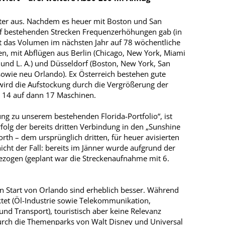
iter aus. Nachdem es heuer mit Boston und San
uf bestehenden Strecken Frequenzerhöhungen gab (in
 das Volumen im nächsten Jahr auf 78 wöchentliche
n, mit Abflügen aus Berlin (Chicago, New York, Miami
und L. A.) und Düsseldorf (Boston, New York, San
 sowie neu Orlando). Ex Österreich bestehen gute
ird die Aufstockung durch die Vergrößerung der
t 14 auf dann 17 Maschinen.
ung zu unserem bestehenden Florida-Portfolio“, ist
folg der bereits dritten Verbindung in den „Sunshine
orth – dem ursprünglich dritten, für heuer avisierten
icht der Fall: bereits im Jänner wurde aufgrund der
gezogen (geplant war die Streckenaufnahme mit 6.
en Start von Orlando sind erheblich besser. Während
ktet (Öl-Industrie sowie Telekommunikation,
nd Transport), touristisch aber keine Relevanz
t durch die Themenparks von Walt Disney und Universal