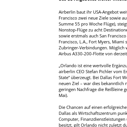
Airberlin baut ihr USA-Angebot we
Francisco zwei neue Ziele sowie a
Summe 55 pro Woche Flüge), steigt
Nonstop-Flüge zu acht Destinatione
sowie erstmals auch San Francisco 
Francisco, L.A., Fort Myers, Miami
Zubringer-Verbindungen. Möglich w
Airbus A330-200-Flotte von derzei
„Orlando ist eine wertvolle Ergänz
airberlin CEO Stefan Pichler vom Er
State“ überzeugt. Bei Dallas Fort W
neuen Ziel – war dies bekanntlich n
geringen Nachfrage die Reißleine 
Mai).
Die Chancen auf einen erfolgreich
Dallas als Wirtschaftszentrum pun
Computer, Finanzdienstleistungen u
besitzt, gilt Orlando nicht zuletz