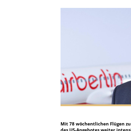
Mit 78 wöchentlichen Flügen zu
des US-Angebotes weiter intensi