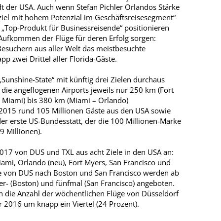
dt der USA. Auch wenn Stefan Pichler Orlandos Stärke
ziel mit hohem Potenzial im Geschäftsreisesegment“
 „Top-Produkt für Businessreisende“ positionieren
e-Aufkommen der Flüge für deren Erfolg sorgen:
Besuchern aus aller Welt das meistbesuchte
pp zwei Drittel aller Florida-Gäste.
„Sunshine-State“ mit künftig drei Zielen durchaus
die angeflogenen Airports jeweils nur 250 km (Fort
 Miami) bis 380 km (Miami – Orlando)
 2015 rund 105 Millionen Gäste aus den USA sowie
der erste US-Bundesstatt, der die 100 Millionen-Marke
9 Millionen).
2017 von DUS und TXL aus acht Ziele in den USA an:
iami, Orlando (neu), Fort Myers, San Francisco und
ge von DUS nach Boston und San Francisco werden ab
ier- (Boston) und fünfmal (San Francisco) angeboten.
 die Anzahl der wöchentlichen Flüge von Düsseldorf
2016 um knapp ein Viertel (24 Prozent).