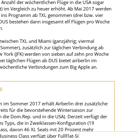
 Anzahl der wöchentlichen Flüge in die USA sogar
t) im Vergleich zu heuer erhöht. Ab Mai 2017 werden
u ins Programm ab TXL genommen (drei bzw. vier
DUS bestehen dann insgesamt elf Flügen pro Woche
n.
wischen TXL und Miami (ganzjährig; viermal
 Sommer), zusätzlich zur täglichen Verbindung ab
w York (JFK) werden von sieben auf zehn pro Woche
i täglichen Flügen ab DUS bietet airberlin im
öchentliche Verbindungen zum Big Apple an.
0
m Sommer 2017 erhält Airberlin drei zusätzliche
eits für die bevorstehende Wintersaison zur
 die Dom.Rep. und in die USA). Derzeit verfügt der
s Typs, die in Zweiklassen-Konfiguration (19
ass, davon 46 XL Seats mit 20 Prozent mehr
Business Class verfügt über FullFlat-Sitze, dasselbe