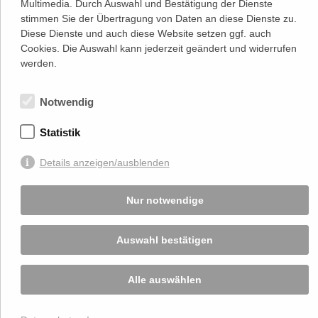
Multimedia. Durch Auswahl und Bestätigung der Dienste
1
stimmen Sie der Übertragung von Daten an diese Dienste zu.
1020 Wien
(
Google Maps)
–>
Diese Dienste und auch diese Website setzen ggf. auch
Österreichischer
Cookies. Die Auswahl kann jederzeit geändert und widerrufen
Kontakt
Wirtschaftsverlag GmbH
werden.
T (+43 1) 546 64-0
E
office@wirtschaftsverlag.at
Notwendig
Firmeninformation
Firmenbnr.: FN 202164a
Handelsgericht Wien
Statistik
UID Nr.: ATU50691602
Details anzeigen/ausblenden
Stets up-to-date:
Nur notwendige
Von Ihnen bekannt gegebene persönlichen Daten werden zu Marketingzwecken
genutzt und nicht an Dritte weitergegeben. Die T.A.I. übernimmt keine Verantwortung
Auswahl bestätigen
über Inhalte die durch Verlinkung auf externen Seiten zur Verfügung gestellt werden.
© 2026 T.A.I, Design:
Komo Wien, Büro für visuelle Angelegenheiten
, Programmierung:
Beast Communications - www.beast.at
,
Impressum / Disclaimer / Datenschutzerklärung
Alle auswählen