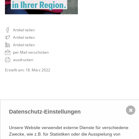
Artikel teilen
Artikel teilen
Artikel teilen
per Mail verschicken
ausdrucken
Erstellt am: 18. März 2022
✖
Datenschutz-Einstellungen
NACH OBEN
Unsere Website verwendet externe Dienste für verschiedene
Adresse
Zwecke, wie z.B. für Statistiken oder die Ausspielung von
Lassallestraße 7a, Unit 5, Top 101-