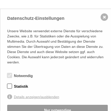
✖
Datenschutz-Einstellungen
NACH OBEN
Unsere Website verwendet externe Dienste für verschiedene
Adresse
Zwecke, wie z.B. für Statistiken oder die Ausspielung von
Lassallestraße 7a, Unit 5, Top 101-
1
Multimedia. Durch Auswahl und Bestätigung der Dienste
1020 Wien
stimmen Sie der Übertragung von Daten an diese Dienste zu.
(
Google Maps)
–>
Diese Dienste und auch diese Website setzen ggf. auch
Österreichischer
Cookies. Die Auswahl kann jederzeit geändert und widerrufen
Kontakt
Wirtschaftsverlag GmbH
werden.
T (+43 1) 546 64-0
E
office@wirtschaftsverlag.at
Notwendig
Firmeninformation
Firmenbnr.: FN 202164a
Handelsgericht Wien
Statistik
UID Nr.: ATU50691602
Details anzeigen/ausblenden
Stets up-to-date:
Nur notwendige