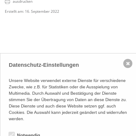
ausdrucken
Erstellt am: 16. September 2022
NACH OBEN
✖
Datenschutz-Einstellungen
Adresse
Lassallestraße 7a, Unit 5, Top 101-
Unsere Website verwendet externe Dienste für verschiedene
1
1020 Wien
Zwecke, wie z.B. für Statistiken oder die Ausspielung von
(
Google Maps)
–>
Multimedia. Durch Auswahl und Bestätigung der Dienste
Österreichischer
stimmen Sie der Übertragung von Daten an diese Dienste zu.
Kontakt
Wirtschaftsverlag GmbH
Diese Dienste und auch diese Website setzen ggf. auch
T (+43 1) 546 64-0
Cookies. Die Auswahl kann jederzeit geändert und widerrufen
E
office@wirtschaftsverlag.at
werden.
Firmeninformation
Firmenbnr.: FN 202164a
Handelsgericht Wien
Notwendig