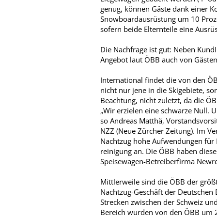
genug, können Gäste dank einer Koo
Snowboardausrüstung um 10 Prozent
sofern beide Elternteile eine Ausrü
Die Nachfrage ist gut: Neben Kund
Angebot laut ÖBB auch von Gäste
International findet die von den Ö
nicht nur jene in die Skigebiete, s
Beachtung, nicht zuletzt, da die ÖB
„Wir erzielen eine schwarze Null. 
so Andreas Matthä, Vorstandsvorsi
NZZ (Neue Zürcher Zeitung). Im Ve
Nachtzug hohe Aufwendungen für P
reinigung an. Die ÖBB haben diesen
Speisewagen-Betreiberfirma Newres
Mittlerweile sind die ÖBB der grö
Nachtzug-­Geschäft der Deutschen
Strecken zwischen der Schweiz und
Bereich wurden von den ÖBB um 23