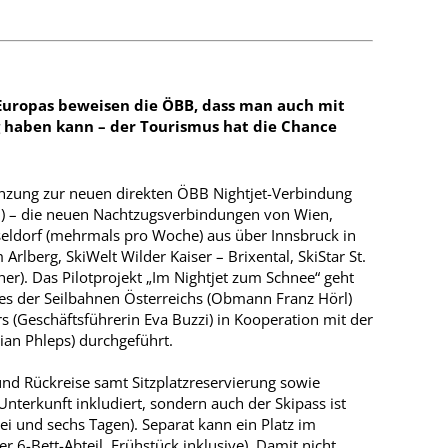
Europas beweisen die ÖBB, dass man auch mit
lg haben kann – der Tourismus hat die Chance
gänzung zur neuen direkten ÖBB Nightjet-Verbindung
.) – die neuen Nachtzugsverbindungen von Wien,
seldorf (mehrmals pro Woche) aus über Innsbruck in
 Arlberg, SkiWelt Wilder Kaiser – Brixental, SkiStar St.
her). Das Pilotprojekt „Im Nightjet zum Schnee“ geht
des der Seilbahnen Österreichs (Obmann Franz Hörl)
 (Geschäftsführerin Eva Buzzi) in Kooperation mit der
ian Phleps) durchgeführt.
und Rückreise samt Sitzplatzreservierung sowie
terkunft inkludiert, sondern auch der Skipass ist
ei und sechs Tagen). Separat kann ein Platz im
 6-Bett-Abteil, Frühstück inklusive). Damit nicht