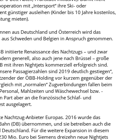
peration mit „Intersport“ ihre Ski- oder
 günstiger ausleihen (Kinder bis 10 Jahre kostenlos,
stung mieten).
Innen aus Deutschland und Österreich wird das
n aus Schweden und Belgien in Anspruch genommen.
BB initiierte Renaissance des Nachtzugs – und zwar
ondern generell, also auch jene nach Brüssel – große
B mit ihren Nightjets kommerziell erfolgreich sind.
Unsere Passagierzahlen sind 2019 deutlich gestiegen“,
tzender der ÖBB-­Holding vor kurzem gegenüber der
rgleich mit „normalen“ Zugverbindungen fallen beim
ersonal, Mahlzeiten und Wäschewechsel bzw. -
 Part aber an die französische Schlaf- und
t ausgelagert.
ßte Nachtzug-Anbieter Europas. 2016 wurde das
 Bahn (DB) übernommen, und sie betreiben auch die
 Deutschland. Für die weitere Expansion in diesem
0 Mio. Euro bei Siemens dreizehn neue Nightjets