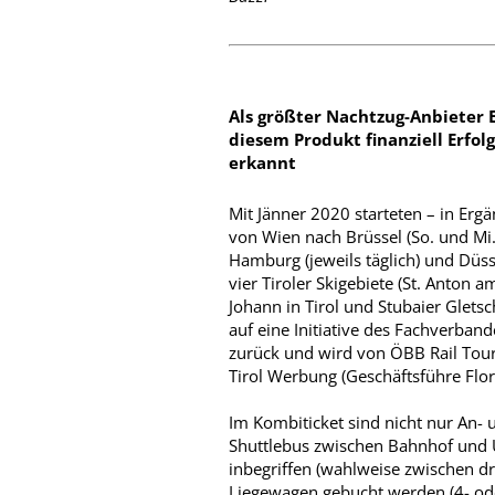
Als größter Nachtzug-Anbieter 
diesem Produkt finanziell Erfo
erkannt
Mit Jänner 2020 starteten – in Er
von Wien nach Brüssel (So. und Mi
Hamburg (jeweils täglich) und Düs
vier Tiroler Skigebiete (St. Anton am
Johann in Tirol und Stubaier Gletsc
auf eine Initiative des Fachverban
zurück und wird von ÖBB Rail Tours
Tirol Werbung (Geschäftsführe Flor
Im Kombiticket sind nicht nur An- 
Shuttlebus zwischen Bahnhof und Un
inbegriffen (wahlweise zwischen dr
Liegewagen gebucht werden (4- oder