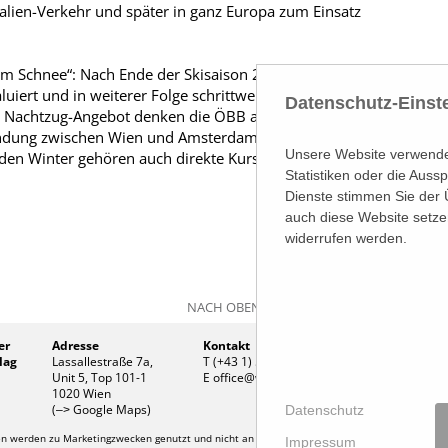
Italien-Verkehr und später in ganz Europa zum Einsatz
m Schnee“: Nach Ende der Skisaison 2020, die als
aluiert und in weiterer Folge schrittweise ausgebaut
Datenschutz-Einst
 Nachtzug-Angebot denken die ÖBB an Expansion:
bindung zwischen Wien und Amsterdam dazukommen.
Unsere Website verwendet
en Winter gehören auch direkte Kurse nach
Statistiken oder die Aus
Dienste stimmen Sie der 
auch diese Website setze
widerrufen werden.
NACH OBEN
er
Adresse
Kontakt
Firmen
lag
Lassallestraße 7a,
T (+43 1) 546 64-0
Firmenb
Unit 5, Top 101-1
E
office@wirtschaftsverlag.at
Handel
1020 Wien
UID Nr
(
Google Maps)
Datenschutz
–>
 werden zu Marketingzwecken genutzt und nicht an Dritte weitergegeben. Die T.A.I. überni
Impressum