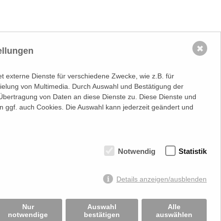
✖
ellungen
 externe Dienste für verschiedene Zwecke, wie z.B. für
spielung von Multimedia. Durch Auswahl und Bestätigung der
Übertragung von Daten an diese Dienste zu. Diese Dienste und
n ggf. auch Cookies. Die Auswahl kann jederzeit geändert und
Notwendig
Statistik
information
Stets up-to-date:
nr.: FN 202164a
Details anzeigen/ausblenden
sgericht Wien
.: ATU50691602
Nur
Auswahl
Alle
notwendige
bestätigen
auswählen
mmt keine Verantwortung über Inhalte die durch