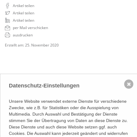
Artikel teilen
Artikel teilen
Artikel teilen
per Mail verschicken
ausdrucken
Erstellt am: 25. November 2020
✖
Datenschutz-Einstellungen
NACH OBEN
Unsere Website verwendet externe Dienste für verschiedene
Adresse
Zwecke, wie z.B. für Statistiken oder die Ausspielung von
Lassallestraße 7a, Unit 5, Top 101-
Multimedia. Durch Auswahl und Bestätigung der Dienste
1
stimmen Sie der Übertragung von Daten an diese Dienste zu.
1020 Wien
(
Google Maps)
–>
Diese Dienste und auch diese Website setzen ggf. auch
Österreichischer
Cookies. Die Auswahl kann jederzeit geändert und widerrufen