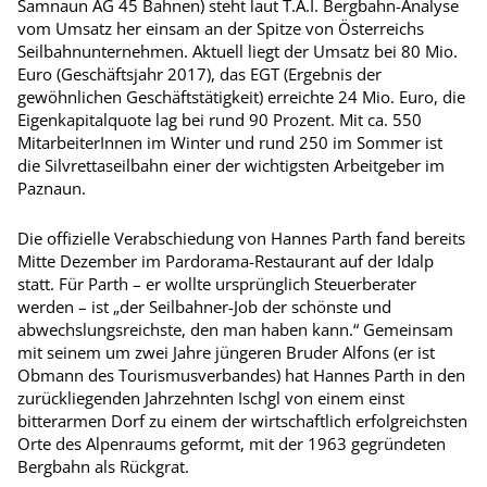
Samnaun AG 45 Bahnen) steht laut T.A.I. Bergbahn-Analyse
vom Umsatz her einsam an der Spitze von Österreichs
Seilbahnunternehmen. Aktuell liegt der Umsatz bei 80 Mio.
Euro (Geschäftsjahr 2017), das EGT (Ergebnis der
gewöhnlichen Geschäftstätigkeit) erreichte 24 Mio. Euro, die
Eigenkapitalquote lag bei rund 90 Prozent. Mit ca. 550
MitarbeiterInnen im Winter und rund 250 im Sommer ist
die Silvrettaseilbahn einer der wichtigsten Arbeitgeber im
Paznaun.
Die offizielle Verabschiedung von Hannes Parth fand bereits
Mitte Dezember im Pardorama-Restaurant auf der Idalp
statt. Für Parth – er wollte ursprünglich Steuerberater
werden – ist „der Seilbahner-Job der schönste und
abwechslungsreichste, den man haben kann.“ Gemeinsam
mit seinem um zwei Jahre jüngeren Bruder Alfons (er ist
Obmann des Tourismusverbandes) hat Hannes Parth in den
zurückliegenden Jahrzehnten Ischgl von einem einst
bitterarmen Dorf zu einem der wirtschaftlich erfolgreichsten
Orte des Alpenraums geformt, mit der 1963 gegründeten
Bergbahn als Rückgrat.