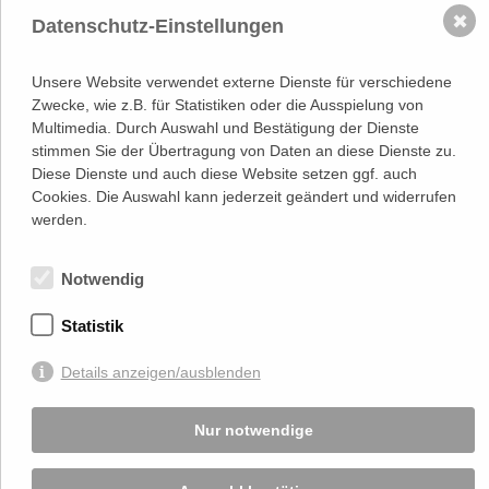
✖
Datenschutz-Einstellungen
NACH OBEN
Unsere Website verwendet externe Dienste für verschiedene
Zwecke, wie z.B. für Statistiken oder die Ausspielung von
Adresse
Lassallestraße 7a, Unit 5, Top 101-
Multimedia. Durch Auswahl und Bestätigung der Dienste
1
stimmen Sie der Übertragung von Daten an diese Dienste zu.
1020 Wien
Diese Dienste und auch diese Website setzen ggf. auch
(
Google Maps)
–>
Cookies. Die Auswahl kann jederzeit geändert und widerrufen
Österreichischer
werden.
Kontakt
Wirtschaftsverlag GmbH
T (+43 1) 546 64-0
E
office@wirtschaftsverlag.at
Notwendig
Firmeninformation
Firmenbnr.: FN 202164a
Statistik
Handelsgericht Wien
UID Nr.: ATU50691602
Details anzeigen/ausblenden
Stets up-to-date:
Nur notwendige
Von Ihnen bekannt gegebene persönlichen Daten werden zu Marketingzwecken
genutzt und nicht an Dritte weitergegeben. Die T.A.I. übernimmt keine Verantwortung