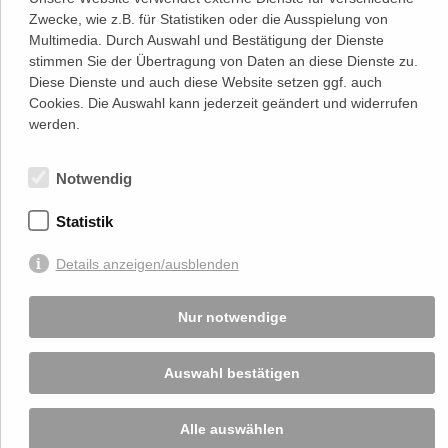
Zwecke, wie z.B. für Statistiken oder die Ausspielung von
Adresse
Multimedia. Durch Auswahl und Bestätigung der Dienste
Lassallestraße 7a, Unit 5, Top 101-
1
stimmen Sie der Übertragung von Daten an diese Dienste zu.
1020 Wien
Diese Dienste und auch diese Website setzen ggf. auch
(
Google Maps)
–>
Cookies. Die Auswahl kann jederzeit geändert und widerrufen
Österreichischer
werden.
Kontakt
Wirtschaftsverlag GmbH
T (+43 1) 546 64-0
E
office@wirtschaftsverlag.at
Notwendig
Firmeninformation
Firmenbnr.: FN 202164a
Statistik
Handelsgericht Wien
UID Nr.: ATU50691602
Details anzeigen/ausblenden
Stets up-to-date:
Nur notwendige
Von Ihnen bekannt gegebene persönlichen Daten werden zu Marketingzwecken
genutzt und nicht an Dritte weitergegeben. Die T.A.I. übernimmt keine Verantwortung
Auswahl bestätigen
über Inhalte die durch Verlinkung auf externen Seiten zur Verfügung gestellt werden.
© 2026 T.A.I, Design:
Komo Wien, Büro für visuelle Angelegenheiten
, Programmierung:
Beast Communications - www.beast.at
,
Impressum / Disclaimer / Datenschutzerklärung
Alle auswählen