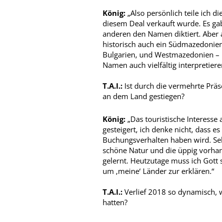
König:
„Also persönlich teile ich 
diesem Deal verkauft wurde. Es gab
anderen den Namen diktiert. Aber a
historisch auch ein Südmazedonie
Bulgarien, und Westmazedonien – 
Namen auch vielfältig interpretiere
T.A.I.:
Ist durch die vermehrte Präse
an dem Land gestiegen?
König:
„Das touristische Interesse 
gesteigert, ich denke nicht, dass 
Buchungsverhalten haben wird. Sehr
schöne Natur und die üppig vorha
gelernt. Heutzutage muss ich Gott 
um ‚meine‘ Länder zur erklären.“
T.A.I.:
Verlief 2018 so dynamisch, w
hatten?