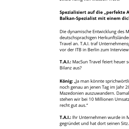
Spezialisiert auf die „perfekte 
Balkan-Spezialist mit einem dic
Die dynamische Entwicklung des Ma
deutschsprachigen Herkunftsländer
Travel an. T.A.I. traf Unternehmensg
vor der ITB in Berlin zum Interview
T.A.I.:
MacSun Travel feiert heuer se
Bilanz aus?
König:
„Ja man könnte sprichwörtlic
noch genau an jenen Tag im Jahr 2
Mazedonien auszuwandern. Damals 
stehen wir bei 10 Millionen Umsatz
recht gut aus.“
T.A.I.:
Ihr Unternehmen wurde in M
gegründet und hat dort seinen Sit