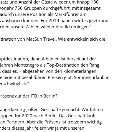
satz und Anzahl der Gäste wieder um knapp 100
 Vorjahr 750 Gruppen durchgeführt, mit insgesamt
adurch unsere Position als Marktführer am
 ausbauen können. Für 2019 haben wir bis jetzt rund
den unsere Zahlen wieder deutlich zulegen.“
ination von MacSun Travel. Wie entwickeln sich die
tdestination, denn Albanien ist derzeit auf der
3 Jahren Montenegro als Top-Destination den Rang
n, dass es, – abgesehen von den kilometerlangen
ellerie mit bezahlbaren Preisen gibt. Sommerurlaub in
erschwinglich.“
äsenz auf der ITB in Berlin?
ange keine ‚großen‘ Geschäfte gemacht. Wir fahren
uppen für 2020 nach Berlin. Das Geschäft läuft
en Partnern. Aber die Präsenz ist trotzdem wichtig,
ers dieses Jahr feiern wir ja mit unseren