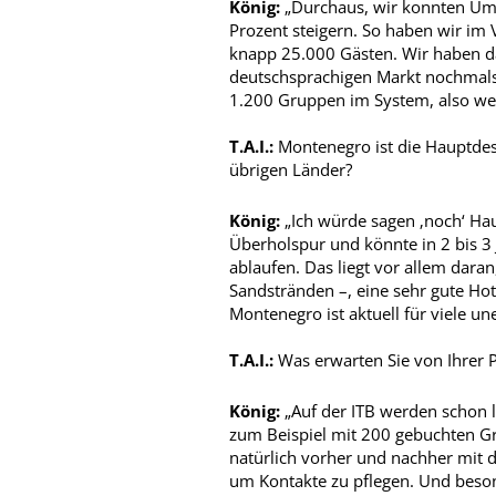
König:
„Durchaus, wir konnten Um
Prozent steigern. So haben wir im
knapp 25.000 Gästen. Wir haben d
deutschsprachigen Markt nochmals
1.200 Gruppen im System, also wer
T.A.I.:
Montenegro ist die Hauptdest
übrigen Länder?
König:
„Ich würde sagen ‚noch‘ Haup
Überhol­spur und könnte in 2 bis 
ablaufen. Das liegt vor allem dara
Sandstränden –, eine sehr gute Hot
Montenegro ist aktuell für viele un
T.A.I.:
Was erwarten Sie von Ihrer Pr
König:
„Auf der ITB werden schon l
zum Beispiel mit 200 gebuchten Gr
natürlich vorher und nachher mit d
um Kontakte zu pflegen. Und besond