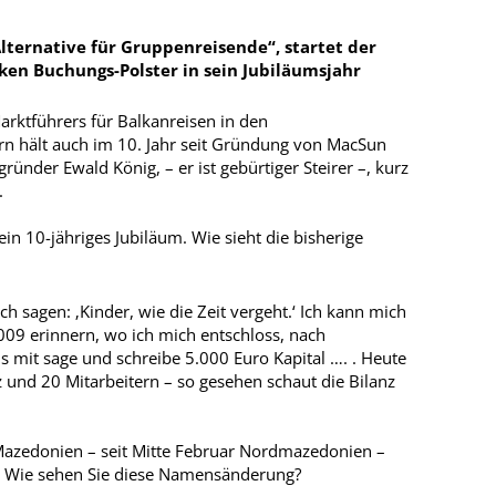
Alternative für Gruppenreisende“, startet der
ken Buchungs-Polster in sein Jubiläumsjahr
rktführers für Balkanreisen in den
n hält auch im 10. Jahr seit Gründung von MacSun
ründer Ewald König, – er ist gebürtiger Steirer –, kurz
.
in 10-jähriges Jubiläum. Wie sieht die bisherige
h sagen: ‚Kinder, wie die Zeit vergeht.‘ Ich kann mich
009 erinnern, wo ich mich entschloss, nach
mit sage und schreibe 5.000 Euro Kapital …. . Heute
 und 20 Mitarbeitern – so gesehen schaut die Bilanz
azedonien – seit Mitte Februar Nordmazedonien –
z. Wie sehen Sie diese Namensänderung?