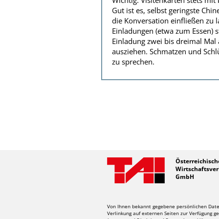
Wichtig: Visitenkarten stets m
Gut ist es, selbst geringste Chi
die Konversation einfließen zu l
Einladungen (etwa zum Essen) st
Einladung zwei bis dreimal Mal 
ausziehen. Schmatzen und Schlür
zu sprechen.
Österreichisch
Wirtschaftsver
GmbH
Von Ihnen bekannt gegebene persönlichen Daten
Verlinkung auf externen Seiten zur Verfügung ge