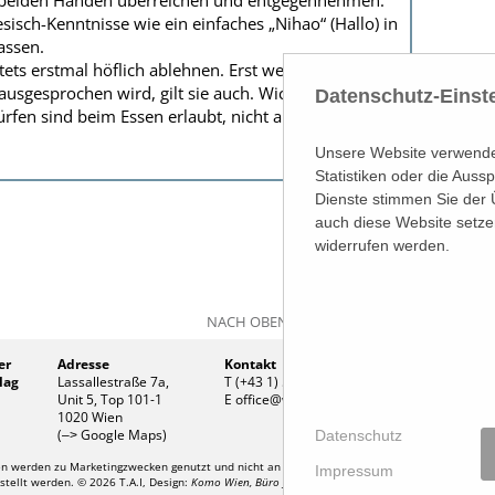
it beiden Händen überreichen und entgegennehmen.
nesisch-Kenntnisse wie ein einfaches „Nihao“ (Hallo) in
assen.
ets erstmal höflich ablehnen. Erst wenn eine
ausgesprochen wird, gilt sie auch. Wichtig: Schuhe
Datenschutz-Einst
fen sind beim Essen erlaubt, nicht aber über Politik
Unsere Website verwendet
Statistiken oder die Aus
Dienste stimmen Sie der 
auch diese Website setze
widerrufen werden.
NACH OBEN
er
Adresse
Kontakt
Firmen
lag
Lassallestraße 7a,
T (+43 1) 546 64-0
Firmenb
Unit 5, Top 101-1
E
office@wirtschaftsverlag.at
Handel
1020 Wien
UID Nr
(
Google Maps)
Datenschutz
–>
 werden zu Marketingzwecken genutzt und nicht an Dritte weitergegeben. Die T.A.I. überni
Impressum
stellt werden. © 2026 T.A.I, Design:
Komo Wien, Büro für visuelle Angelegenheiten
, Programmie