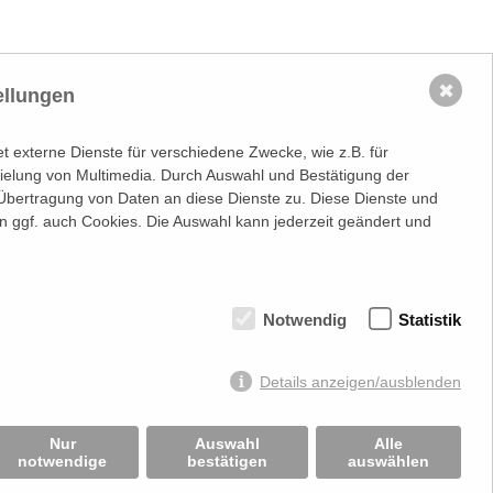
✖
ellungen
 externe Dienste für verschiedene Zwecke, wie z.B. für
spielung von Multimedia. Durch Auswahl und Bestätigung der
Übertragung von Daten an diese Dienste zu. Diese Dienste und
n ggf. auch Cookies. Die Auswahl kann jederzeit geändert und
Notwendig
Statistik
information
Stets up-to-date:
nr.: FN 202164a
Details anzeigen/ausblenden
sgericht Wien
.: ATU50691602
Nur
Auswahl
Alle
notwendige
bestätigen
auswählen
mmt keine Verantwortung über Inhalte die durch
rung:
Beast Communications - www.beast.at
,