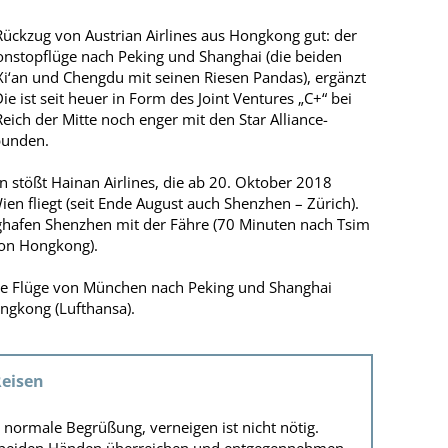
Rückzug von Austrian Airlines aus Hongkong gut: der
Nonstopflüge nach Peking und Shanghai (die beiden
Xi‘an und Chengdu mit seinen Riesen Pandas), ergänzt
e ist seit heuer in Form des Joint Ventures „C+“ bei
ich der Mitte noch enger mit den Star Alliance-
bunden.
 stößt Hainan Airlines, die ab 20. Oktober 2018
n fliegt (seit Ende August auch Shenzhen – Zürich).
ghafen Shenzhen mit der Fähre (70 Minuten nach Tsim
von Hongkong).
 die Flüge von München nach Peking und Shanghai
ongkong (Lufthansa).
Reisen
s normale Begrüßung, verneigen ist nicht nötig.