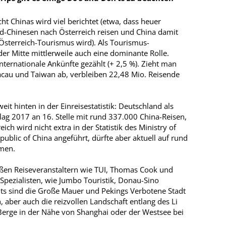
ht Chinas wird viel berichtet (etwa, dass heuer
nd-Chinesen nach Österreich reisen und China damit
Österreich-Tourismus wird). Als Tourismus-
 der Mitte mittlerweile auch eine dominante Rolle.
ternationale Ankünfte gezählt (+ 2,5 %). Zieht man
cau und Taiwan ab, verbleiben 22,48 Mio. Reisende
it hinten in der Einreisestatistik: Deutschland als
lag 2017 an 16. Stelle mit rund 337.000 China-Reisen,
ch wird nicht extra in der Statistik des Ministry of
ublic of China angeführt, dürfte aber aktuell auf rund
men.
ßen Reiseveranstaltern wie TUI, Thomas Cook und
Spezialisten, wie Jumbo Touristik, Donau-Sino
ghts sind die Große Mauer und Pekings Verbotene Stadt
, aber auch die reizvollen Landschaft entlang des Li
n Berge in der Nähe von Shanghai oder der Westsee bei