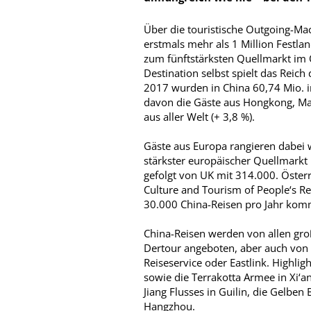
Über die touristische Outgoing-Mac
erstmals mehr als 1 Million Festla
zum fünftstärksten Quellmarkt im 
Destination selbst spielt das Reich
2017 wurden in China 60,74 Mio. in
davon die Gäste aus Hongkong, Ma
aus aller Welt (+ 3,8 %).
Gäste aus Europa rangieren dabei we
stärkster europäischer Quellmarkt 
gefolgt von UK mit 314.000. Österrei
Culture and Tourism of People‘s Rep
30.000 China-Reisen pro Jahr kom
China-Reisen werden von allen gro
Dertour angeboten, aber auch von 
Reiseservice oder Eastlink. Highli
sowie die Terrakotta Armee in Xi‘an
Jiang Flusses in Guilin, die Gelbe
Hangzhou.