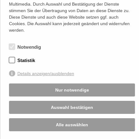
Multimedia. Durch Auswahl und Bestätigung der Dienste
Adresse
Lassallestraße 7a, Unit 5, Top 101-
stimmen Sie der Übertragung von Daten an diese Dienste zu.
1
Diese Dienste und auch diese Website setzen ggf. auch
1020 Wien
Cookies. Die Auswahl kann jederzeit geändert und widerrufen
(
Google Maps)
–>
werden.
Österreichischer
Kontakt
Wirtschaftsverlag GmbH
T (+43 1) 546 64-0
E
office@wirtschaftsverlag.at
Notwendig
Firmeninformation
Statistik
Firmenbnr.: FN 202164a
Handelsgericht Wien
UID Nr.: ATU50691602
Details anzeigen/ausblenden
Stets up-to-date:
Nur notwendige
Auswahl bestätigen
Von Ihnen bekannt gegebene persönlichen Daten werden zu Marketingzwecken
genutzt und nicht an Dritte weitergegeben. Die T.A.I. übernimmt keine Verantwortung
über Inhalte die durch Verlinkung auf externen Seiten zur Verfügung gestellt werden.
© 2026 T.A.I, Design:
Komo Wien, Büro für visuelle Angelegenheiten
, Programmierung:
Alle auswählen
Beast Communications - www.beast.at
,
Impressum / Disclaimer / Datenschutzerklärung