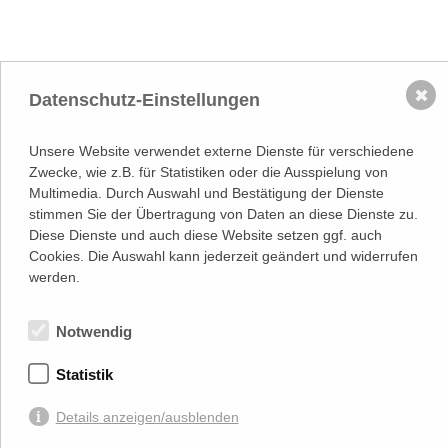
✖
Datenschutz-Einstellungen
NACH OBEN
Adresse
Unsere Website verwendet externe Dienste für verschiedene
Lassallestraße 7a, Unit 5, Top 101-
Zwecke, wie z.B. für Statistiken oder die Ausspielung von
1
1020 Wien
Multimedia. Durch Auswahl und Bestätigung der Dienste
(
Google Maps)
–>
stimmen Sie der Übertragung von Daten an diese Dienste zu.
Österreichischer
Diese Dienste und auch diese Website setzen ggf. auch
Kontakt
Wirtschaftsverlag GmbH
Cookies. Die Auswahl kann jederzeit geändert und widerrufen
T (+43 1) 546 64-0
werden.
E
office@wirtschaftsverlag.at
Firmeninformation
Notwendig
Firmenbnr.: FN 202164a
Handelsgericht Wien
UID Nr.: ATU50691602
Statistik
Stets up-to-date:
Details anzeigen/ausblenden