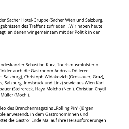
 der Sacher Hotel-Gruppe (Sacher Wien und Salzburg,
Ergebnissen des Treffens zufrieden: „Wir haben heute
legt, an denen wir gemeinsam mit der Politik in den
deskanzler Sebastian Kurz, Tourismusministerin
Winkler auch die Gastronom Andreas Döllerer
ei Salzburg), Christoph Widakovich (Grossauer, Graz),
s, Salzburg, Innsbruck und Linz) sowie aus Wien Karl
bauer (Steirereck, Haya Molcho (Neni), Christian Chytil
Müller (Mochi).
ideo des Branchenmagazins „Rolling Pin“ (Jürgen
table anwesend), in dem GastronomInnen und
tet die Gastro“ Ende Mai auf ihre Herausforderungen