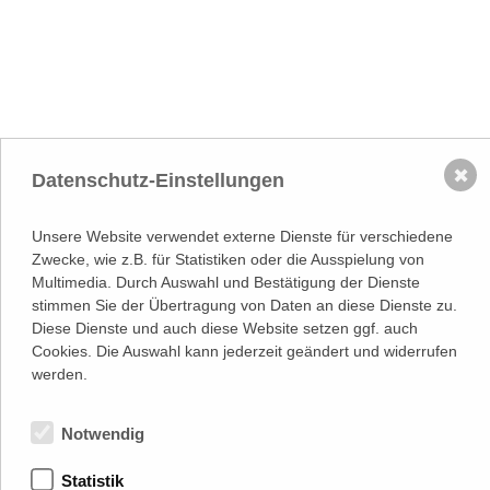
NACH OBEN
✖
Datenschutz-Einstellungen
Adresse
Lassallestraße 7a, Unit 5, Top 101-
1
Unsere Website verwendet externe Dienste für verschiedene
1020 Wien
Zwecke, wie z.B. für Statistiken oder die Ausspielung von
(
Google Maps)
–>
Multimedia. Durch Auswahl und Bestätigung der Dienste
Österreichischer
Kontakt
Wirtschaftsverlag GmbH
stimmen Sie der Übertragung von Daten an diese Dienste zu.
T (+43 1) 546 64-0
Diese Dienste und auch diese Website setzen ggf. auch
E
office@wirtschaftsverlag.at
Cookies. Die Auswahl kann jederzeit geändert und widerrufen
werden.
Firmeninformation
Firmenbnr.: FN 202164a
Handelsgericht Wien
UID Nr.: ATU50691602
Notwendig
Stets up-to-date:
Statistik