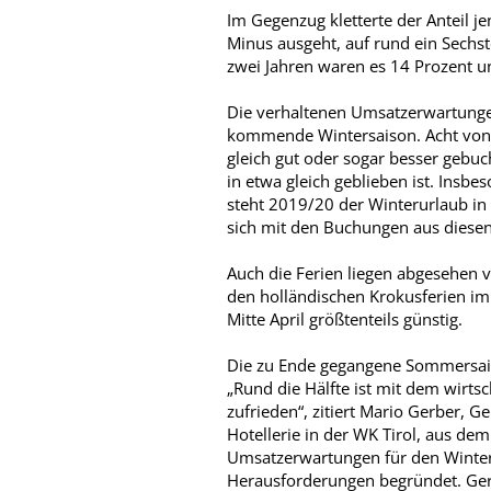
Im Gegenzug kletterte der Anteil j
Minus ausgeht, auf rund ein Sechst
zwei Jahren waren es 14 Prozent un
Die verhaltenen Umsatzerwartunge
kommende Wintersaison. Acht von z
gleich gut oder sogar besser gebuch
in etwa gleich geblieben ist. Insb
steht 2019/20 der Winterurlaub in
sich mit den Buchungen aus diesen
Auch die Ferien liegen abgesehen v
den holländischen Krokusferien im
Mitte April größtenteils günstig.
Die zu Ende gegangene Sommersaiso
„Rund die Hälfte ist mit dem wirtsc
zufrieden“, zitiert Mario Gerber, 
Hotellerie in der WK Tirol, aus de
Umsatzerwartungen für den Winter s
Herausforderungen begründet. Gerb