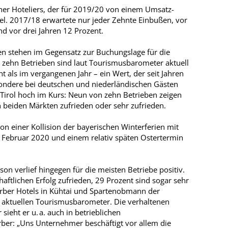
ener Hoteliers, der für 2019/20 von einem Umsatz-
el. 2017/18 erwartete nur jeder Zehnte Einbußen, vor
d vor drei Jahren 12 Prozent.
n stehen im Gegensatz zur Buchungslage für die
ehn Betrieben sind laut Tourismus­barometer aktuell
t als im vergangenen Jahr – ein Wert, der seit Jahren
esondere bei deutschen und niederländischen Gästen
 Tirol hoch im Kurs: Neun von zehn Betrieben zeigen
 beiden Märkten zufrieden oder sehr zufrieden.
on einer Kollision der bayerischen Winterferien mit
 Februar 2020 und einem relativ späten Ostertermin
n verlief hingegen für die meisten Betriebe positiv.
haftlichen Erfolg zufrieden, 29 Prozent sind sogar sehr
Gerber Hotels in Kühtai und Spartenobmann der
m aktuellen Tourismusbarometer. Die verhaltenen
ieht er u. a. auch in betrieblichen
er: „Uns Unternehmer beschäftigt vor allem die