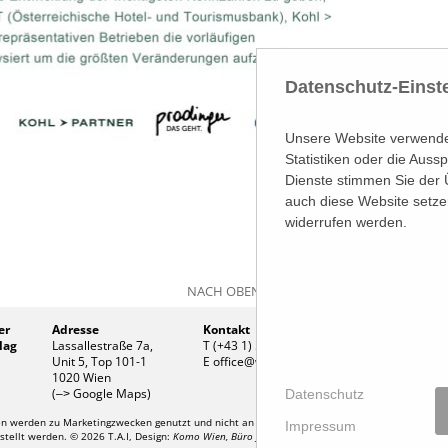
Datenschutz-Einst
Unsere Website verwendet
Statistiken oder die Aus
Dienste stimmen Sie der 
auch diese Website setze
widerrufen werden.
NACH OBEN
er
Adresse
Kontakt
Firmen
lag
Lassallestraße 7a,
T (+43 1) 546 64-0
Firmenb
Unit 5, Top 101-1
E
office@wirtschaftsverlag.at
Handel
1020 Wien
UID Nr
(
Google Maps)
Datenschutz
–>
 werden zu Marketingzwecken genutzt und nicht an Dritte weitergegeben. Die T.A.I. überni
Impressum
stellt werden. © 2026 T.A.I, Design:
Komo Wien, Büro für visuelle Angelegenheiten
, Programmie