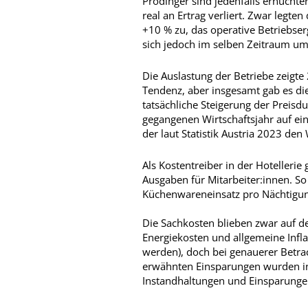
Prodinger sind jedenfalls ernüchtern
real an Ertrag verliert. Zwar legt
+10 % zu, das operative Betriebser
sich jedoch im selben Zeitraum um
Die Auslastung der Betriebe zeigte
Tendenz, aber insgesamt gab es die
tatsächliche Steigerung der Preisdu
gegangenen Wirtschaftsjahr auf ei
der laut Statistik Austria 2023 den
Als Kostentreiber in der Hotellerie
Ausgaben für Mitarbeiter:innen. So
Küchenwareneinsatz pro Nächtigun
Die Sachkosten blieben zwar auf den
Energiekosten und allgemeine Inf
werden), doch bei genauerer Betrac
erwähnten Einsparungen wurden in
Instandhaltungen und Einsparungen