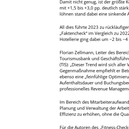
Damit nicht genug, ist der größte K
mit +1,5 bis +3,0 pp. deutlich stär
löhnen stand dabei eine sinkende A
All dies führte 2023 zu rückläufig
„Faktencheck“ im Vergleich zu 20
Hotellerie ging dabei um −2 bis −4
Florian Zellmann, Leiter des Berei
Tourismusbank und Geschäftsführe
(TIS): „Dieser Trend wird sich aller
Gegenmaßnahme empfiehlt er Betri
ebenso eine „feinfühlige Optimier
Aufenthaltsdauer und Buchungsbedi
professionelles Revenue Manageme
Im Bereich des Mitarbeiteraufwande
Planung und Verwaltung der Arbeits
Effizienz zu erhöhen, ohne die Qual
Für die Autoren des „Fitness-Checks“ 