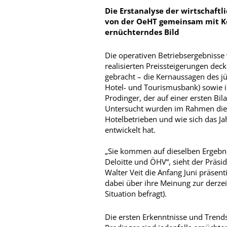
Die Erstanalyse der wirtschaftl
von der OeHT gemeinsam mit Koh
ernüchterndes Bild
Die operativen Betriebsergebnisse v
realisierten Preissteigerungen deck
gebracht – die Kernaussagen des jü
Hotel- und Tourismusbank) sowie i
Prodinger, der auf einer ersten Bi
Untersucht wurden im Rahmen dies
Hotelbetrieben und wie sich das Ja
entwickelt hat.
„Sie kommen auf dieselben Ergebn
Deloitte und ÖHV“, sieht der Präsi
Walter Veit die Anfang Juni präsent
dabei über ihre Meinung zur derzei
Situation befragt).
Die ersten Erkenntnisse und Trend