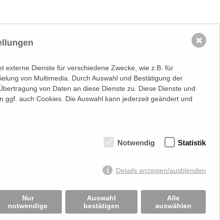
✖
ellungen
 externe Dienste für verschiedene Zwecke, wie z.B. für
spielung von Multimedia. Durch Auswahl und Bestätigung der
Übertragung von Daten an diese Dienste zu. Diese Dienste und
n ggf. auch Cookies. Die Auswahl kann jederzeit geändert und
Notwendig
Statistik
information
Stets up-to-date:
nr.: FN 202164a
Details anzeigen/ausblenden
sgericht Wien
.: ATU50691602
Nur
Auswahl
Alle
notwendige
bestätigen
auswählen
mmt keine Verantwortung über Inhalte die durch
rung:
Beast Communications - www.beast.at
,