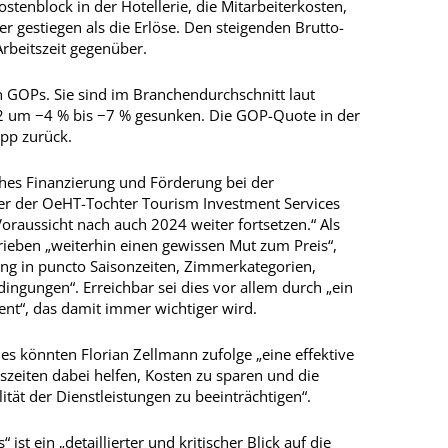
ostenblock in der Hotellerie, die Mitarbeiterkosten,
ker gestiegen als die Erlöse. Den steigenden Brutto­
rbeitszeit gegenüber.
en GOPs. Sie sind im Branchendurchschnitt laut
22 um −4 % bis −7 % gesunken. Die GOP-Quote in der
 pp zurück.
ches Finanzierung und Förderung bei der
r der OeHT-Tochter Tourism Investment Services
 Voraussicht nach auch 2024 weiter fortsetzen.“ Als
eben „weiterhin einen gewissen Mut zum Preis“,
ung in puncto Saisonzeiten, Zimmerkategorien,
ngungen“. Erreichbar sei dies vor allem durch „ein
nt“, das damit immer wichtiger wird.
s könnten Florian Zellmann zufolge „eine effektive
zeiten dabei helfen, Kosten zu sparen und die
ität der Dienstleistungen zu beeinträchtigen“.
ist ein „detaillierter und kritischer Blick auf die