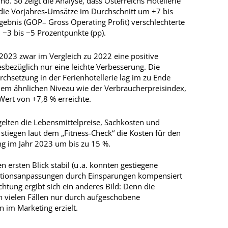
d. So zeigt die Analyse, dass Österreichs Hotel­lerie
en die Vorjahres-Umsätze im Durchschnitt um +7 bis
gebnis (GOP– Gross Operating Profit) verschlechterte
 −3 bis −5 Prozentpunkte (pp).
 2023 zwar im Vergleich zu 2022 eine positive
sbezüglich nur eine leichte Verbesserung. Die
rchsetzung in der Ferienhotellerie lag im zu Ende
nem ähnlichen Niveau wie der Verbraucherpreisindex,
 Wert von +7,8 % erreichte.
 gelten die Lebensmittel­preise, Sachkosten und
 stiegen laut dem „Fitness-Check“ die Kosten für den
g im Jahr 2023 um bis zu 15 %.
 ersten Blick stabil (u .a. konnten gestiegene
lationsanpassungen durch Einsparungen kompensiert
htung ergibt sich ein anderes Bild: Denn die
 vielen Fällen nur durch aufgeschobene
 im Marketing erzielt.