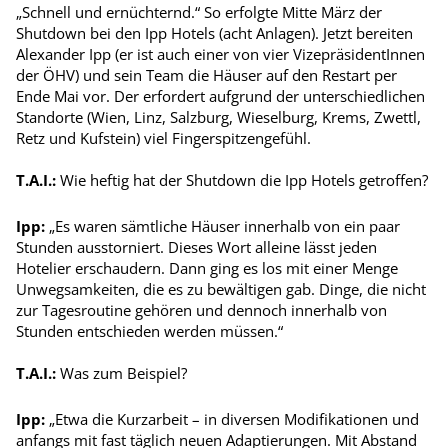
„Schnell und ernüchternd.“ So erfolgte Mitte März der
Shutdown bei den Ipp Hotels (acht Anlagen). Jetzt bereiten
Alexander Ipp (er ist auch einer von vier VizepräsidentInnen
der ÖHV) und sein Team die Häuser auf den Restart per
Ende Mai vor. Der erfordert aufgrund der unterschiedlichen
Standorte (Wien, Linz, Salzburg, Wieselburg, Krems, Zwettl,
Retz und Kufstein) viel Finger­spitzengefühl.
T.A.I.:
Wie heftig hat der Shutdown die Ipp Hotels getroffen?
Ipp:
„Es waren sämtliche Häuser innerhalb von ein paar
Stunden ausstorniert. Dieses Wort alleine lässt jeden
Hotelier erschaudern. Dann ging es los mit einer Menge
Unwegsamkeiten, die es zu bewältigen gab. Dinge, die nicht
zur Tagesroutine gehören und dennoch innerhalb von
Stunden entschieden werden müssen.“
T.A.I.:
Was zum Beispiel?
Ipp:
„Etwa die Kurzarbeit – in diversen Modifikationen und
anfangs mit fast täglich neuen Adaptierungen. Mit Abstand