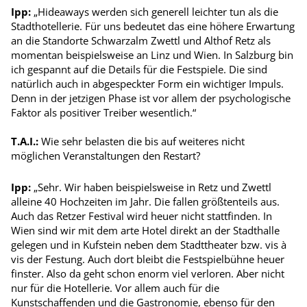
Ipp:
„Hideaways werden sich generell leichter tun als die
Stadt­hotellerie. Für uns bedeutet das eine höhere Erwartung
an die Standorte Schwarzalm Zwettl und Althof Retz als
momentan beispielsweise an Linz und Wien. In Salzburg bin
ich gespannt auf die Details für die Festspiele. Die sind
natürlich auch in abgespeckter Form ein wichtiger Impuls.
Denn in der jetzigen Phase ist vor allem der psychologische
Faktor als positiver Treiber wesentlich.“
T.A.I.:
Wie sehr belasten die bis auf weiteres nicht
möglichen Veranstaltungen den Restart?
Ipp:
„Sehr. Wir haben beispielsweise in Retz und Zwettl
alleine 40 Hochzeiten im Jahr. Die fallen größtenteils aus.
Auch das Retzer Festival wird heuer nicht stattfinden. In
Wien sind wir mit dem arte Hotel direkt an der Stadthalle
gelegen und in Kufstein neben dem Stadt­theater bzw. vis à
vis der Festung. Auch dort bleibt die Festspielbühne heuer
finster. Also da geht schon enorm viel verloren. Aber nicht
nur für die Hotellerie. Vor allem auch für die
Kunstschaffenden und die Gastronomie, ebenso für den