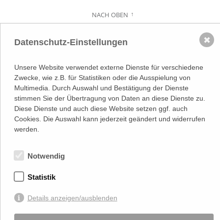
NACH OBEN
Adresse
✖
Lassallestraße 7a, Unit 5, Top 101-
Datenschutz-Einstellungen
1
1020 Wien
(
Google Maps)
–>
Unsere Website verwendet externe Dienste für verschiedene
Österreichischer
Zwecke, wie z.B. für Statistiken oder die Ausspielung von
Kontakt
Wirtschaftsverlag GmbH
Multimedia. Durch Auswahl und Bestätigung der Dienste
T (+43 1) 546 64-0
stimmen Sie der Übertragung von Daten an diese Dienste zu.
E
office@wirtschaftsverlag.at
Diese Dienste und auch diese Website setzen ggf. auch
Firmeninformation
Cookies. Die Auswahl kann jederzeit geändert und widerrufen
Firmenbnr.: FN 202164a
werden.
Handelsgericht Wien
UID Nr.: ATU50691602
Notwendig
Stets up-to-date:
Statistik
Von Ihnen bekannt gegebene persönlichen Daten werden zu Marketingzwecken
Details anzeigen/ausblenden
genutzt und nicht an Dritte weitergegeben. Die T.A.I. übernimmt keine Verantwortung
über Inhalte die durch Verlinkung auf externen Seiten zur Verfügung gestellt werden.
© 2026 T.A.I, Design:
Komo Wien, Büro für visuelle Angelegenheiten
, Programmierung: