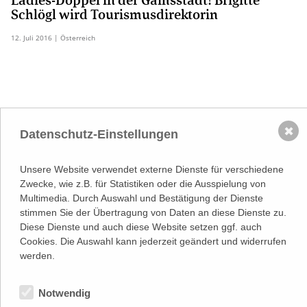
Ladies-Doppel in der Gamsstadt! Brigitte
Schlögl wird Tourismusdirektorin
12.
Juli
2016
| Österreich
NACH OBEN
✖
Datenschutz-Einstellungen
Adresse
Lassallestraße 7a, Unit 5, Top 101-
Unsere Website verwendet externe Dienste für verschiedene
1
Zwecke, wie z.B. für Statistiken oder die Ausspielung von
1020 Wien
(
Google Maps)
–>
Multimedia. Durch Auswahl und Bestätigung der Dienste
Österreichischer
stimmen Sie der Übertragung von Daten an diese Dienste zu.
Kontakt
Wirtschaftsverlag GmbH
Diese Dienste und auch diese Website setzen ggf. auch
T (+43 1) 546 64-0
Cookies. Die Auswahl kann jederzeit geändert und widerrufen
E
office@wirtschaftsverlag.at
werden.
Firmeninformation
Firmenbnr.: FN 202164a
Handelsgericht Wien
Notwendig
UID Nr.: ATU50691602