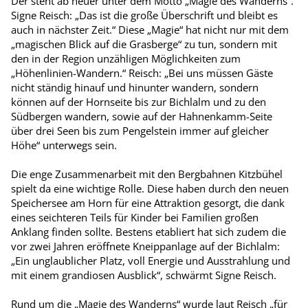
Der steht ab heuer unter dem Motto „Magie des Wanderns“.
Signe Reisch: „Das ist die große Überschrift und bleibt es
auch in nächster Zeit.“ Diese „Magie“ hat nicht nur mit dem
„magischen Blick auf die Grasberge“ zu tun, sondern mit
den in der Region unzähligen Möglichkeiten zum
„Höhenlinien-Wandern.“ Reisch: „Bei uns müssen Gäste
nicht ständig hinauf und hinunter wandern, sondern
können auf der Hornseite bis zur Bichlalm und zu den
Südbergen wandern, sowie auf der Hahnenkamm-Seite
über drei Seen bis zum Pengelstein immer auf gleicher
Höhe“ unterwegs sein.
Die enge Zusammenarbeit mit den Bergbahnen Kitzbühel
spielt da eine wichtige Rolle. Diese haben durch den neuen
Speichersee am Horn für eine Attraktion gesorgt, die dank
eines seichteren Teils für Kinder bei Familien großen
Anklang finden sollte. Bestens etabliert hat sich zudem die
vor zwei Jahren eröffnete Kneippanlage auf der Bichlalm:
„Ein unglaublicher Platz, voll Energie und Ausstrahlung und
mit einem grandiosen Ausblick“, schwärmt Signe Reisch.
Rund um die „Magie des Wanderns“ wurde laut Reisch „für