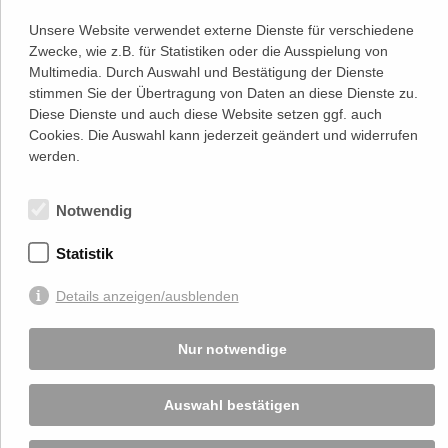
1
1020 Wien
Unsere Website verwendet externe Dienste für verschiedene
(
Google Maps)
–>
Zwecke, wie z.B. für Statistiken oder die Ausspielung von
Österreichischer
Multimedia. Durch Auswahl und Bestätigung der Dienste
Kontakt
Wirtschaftsverlag GmbH
stimmen Sie der Übertragung von Daten an diese Dienste zu.
T (+43 1) 546 64-0
Diese Dienste und auch diese Website setzen ggf. auch
E
office@wirtschaftsverlag.at
Cookies. Die Auswahl kann jederzeit geändert und widerrufen
Firmeninformation
werden.
Firmenbnr.: FN 202164a
Handelsgericht Wien
UID Nr.: ATU50691602
Notwendig
Stets up-to-date:
Statistik
Details anzeigen/ausblenden
Von Ihnen bekannt gegebene persönlichen Daten werden zu Marketingzwecken
genutzt und nicht an Dritte weitergegeben. Die T.A.I. übernimmt keine Verantwortung
über Inhalte die durch Verlinkung auf externen Seiten zur Verfügung gestellt werden.
Nur notwendige
© 2026 T.A.I, Design:
Komo Wien, Büro für visuelle Angelegenheiten
, Programmierung:
Beast Communications - www.beast.at
,
Impressum / Disclaimer / Datenschutzerklärung
Auswahl bestätigen