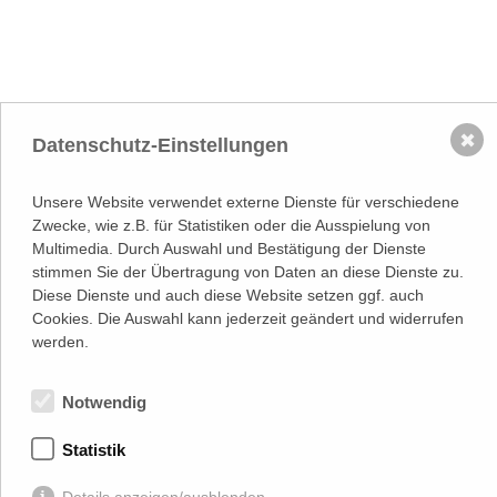
✖
Datenschutz-Einstellungen
NACH OBEN
Unsere Website verwendet externe Dienste für verschiedene
Adresse
Zwecke, wie z.B. für Statistiken oder die Ausspielung von
Lassallestraße 7a, Unit 5, Top 101-
1
Multimedia. Durch Auswahl und Bestätigung der Dienste
1020 Wien
stimmen Sie der Übertragung von Daten an diese Dienste zu.
(
Google Maps)
–>
Diese Dienste und auch diese Website setzen ggf. auch
Österreichischer
Cookies. Die Auswahl kann jederzeit geändert und widerrufen
Kontakt
Wirtschaftsverlag GmbH
T (+43 1) 546 64-0
werden.
E
office@wirtschaftsverlag.at
Firmeninformation
Notwendig
Firmenbnr.: FN 202164a
Handelsgericht Wien
Statistik
UID Nr.: ATU50691602
Stets up-to-date:
Details anzeigen/ausblenden