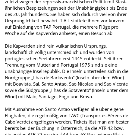
zuletzt wegen der repressiv-marxistischen Politik mit Stasi-
ähnlichen Bespitzelungen seit der Unabhängigkeit bis Ende
des 20. Jahrhunderts. Sie haben sich dadurch viel von ihrer
Ursprünglichkeit bewahrt. T.A.I. stattete ihnen vor kurzem
auf Einladung von TAP Portugal, die mehrere Flüge pro
Woche auf die Kapverden anbietet, einen Besuch ab.
Die Kapverden sind rein vulkanischen Ursprungs,
landschaftlich völlig unterschiedlich und wurden von
portugiesischen Seefahrern erst 1445 entdeckt. Seit ihrer
Trennung vom Mutterland Portugal 1975 sind sie eine
unabhängige Inselrepublik. Die Inseln unterteilen sich in die
Nordgruppe „Ilhas de Barlavento“ (Inseln über dem Wind)
mit Boavista, Sal, Santo Antao, Sao Nicolao und Sao Vicente
sowie die Südgruppe „Ilhas de Sotavento“ (Inseln unter dem
Wind) mit Maio, Santiago, Fogo und Brava.
Mit Ausnahme von Santo Antao verfügen alle über eigene
Flughäfen, die regelmäßig von TAVC (Transportes Aéreos de
Cabo Verde) angeflogen werden. Tickets löst man am besten
bereits bei der Buchung in Österreich, da die ATR 42 bzw.
die beiden ATR-72 maximal 44 bzw. 68 Passagieren Platz