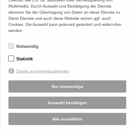
1020 Wien
Multimedia. Durch Auswahl und Bestätigung der Dienste
(
Google Maps)
–>
stimmen Sie der Übertragung von Daten an diese Dienste zu.
Österreichischer
Diese Dienste und auch diese Website setzen ggf. auch
Kontakt
Wirtschaftsverlag GmbH
T (+43 1) 546 64-0
Cookies. Die Auswahl kann jederzeit geändert und widerrufen
E
office@wirtschaftsverlag.at
werden.
Firmeninformation
Firmenbnr.: FN 202164a
Notwendig
Handelsgericht Wien
UID Nr.: ATU50691602
Statistik
Stets up-to-date:
Details anzeigen/ausblenden
Von Ihnen bekannt gegebene persönlichen Daten werden zu Marketingzwecken
Nur notwendige
genutzt und nicht an Dritte weitergegeben. Die T.A.I. übernimmt keine Verantwortung
über Inhalte die durch Verlinkung auf externen Seiten zur Verfügung gestellt werden.
© 2026 T.A.I, Design:
Komo Wien, Büro für visuelle Angelegenheiten
, Programmierung:
Beast Communications - www.beast.at
,
Impressum / Disclaimer / Datenschutzerklärung
Auswahl bestätigen
Alle auswählen