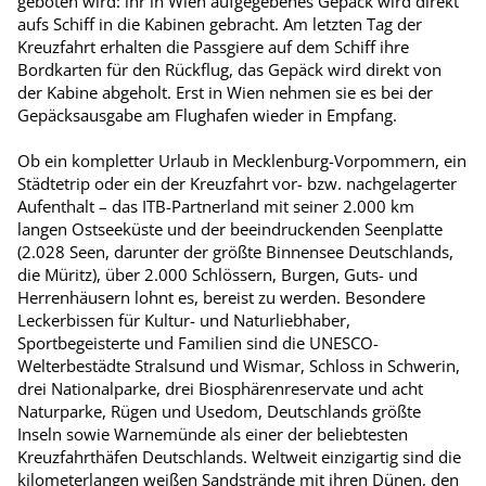
geboten wird: ihr in Wien aufgegebenes Gepäck wird direkt
aufs Schiff in die Kabinen gebracht. Am letzten Tag der
Kreuzfahrt erhalten die Passgiere auf dem Schiff ihre
Bordkarten für den Rückflug, das Gepäck wird direkt von
der Kabine abgeholt. Erst in Wien nehmen sie es bei der
Gepäcksausgabe am Flughafen wieder in Empfang.
Ob ein kompletter Urlaub in Mecklenburg-Vorpommern, ein
Städtetrip oder ein der Kreuzfahrt vor- bzw. nachgelagerter
Aufenthalt – das ITB-Partnerland mit seiner 2.000 km
langen Ostseeküste und der beeindruckenden Seenplatte
(2.028 Seen, darunter der größte Binnensee Deutschlands,
die Müritz), über 2.000 Schlössern, Burgen, Guts- und
Herrenhäusern lohnt es, bereist zu werden. Besondere
Leckerbissen für Kultur- und Naturliebhaber,
Sportbegeisterte und Familien sind die UNESCO-
Welterbestädte Stralsund und Wismar, Schloss in Schwerin,
drei Nationalparke, drei Biosphärenreservate und acht
Naturparke, Rügen und Usedom, Deutschlands größte
Inseln sowie Warnemünde als einer der beliebtesten
Kreuzfahrthäfen Deutschlands. Weltweit einzigartig sind die
kilometerlangen weißen Sandstrände mit ihren Dünen, den