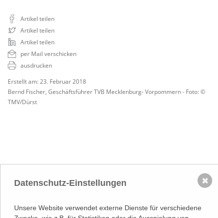
Artikel teilen
Artikel teilen
Artikel teilen
per Mail verschicken
ausdrucken
Erstellt am: 23. Februar 2018
Bernd Fischer, Geschäftsführer TVB Mecklenburg- Vorpommern - Foto: ©
TMV/Dürst
✖
NACH OBEN
Datenschutz-Einstellungen
Adresse
Lassallestraße 7a, Unit 5, Top 101-
Unsere Website verwendet externe Dienste für verschiedene
1
Zwecke, wie z.B. für Statistiken oder die Ausspielung von