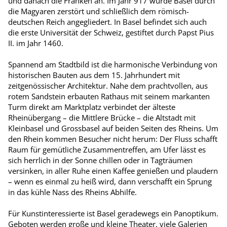
und danach die Franken an. Im Jahr 917 wurde Basel durch
die Magyaren zerstört und schließlich dem römisch-
deutschen Reich angegliedert. In Basel befindet sich auch
die erste Universität der Schweiz, gestiftet durch Papst Pius
II. im Jahr 1460.
Spannend am Stadtbild ist die harmonische Verbindung von
historischen Bauten aus dem 15. Jahrhundert mit
zeitgenössischer Architektur. Nahe dem prachtvollen, aus
rotem Sandstein erbauten Rathaus mit seinem markanten
Turm direkt am Marktplatz verbindet der älteste
Rheinübergang – die Mittlere Brücke – die Altstadt mit
Kleinbasel und Grossbasel auf beiden Seiten des Rheins. Um
den Rhein kommen Besucher nicht herum: Der Fluss schafft
Raum für gemütliche Zusammentreffen, am Ufer lässt es
sich herrlich in der Sonne chillen oder in Tagträumen
versinken, in aller Ruhe einen Kaffee genießen und plaudern
– wenn es einmal zu heiß wird, dann verschafft ein Sprung
in das kühle Nass des Rheins Abhilfe.
Für Kunstinteressierte ist Basel geradewegs ein Panoptikum.
Geboten werden große und kleine Theater, viele Galerien