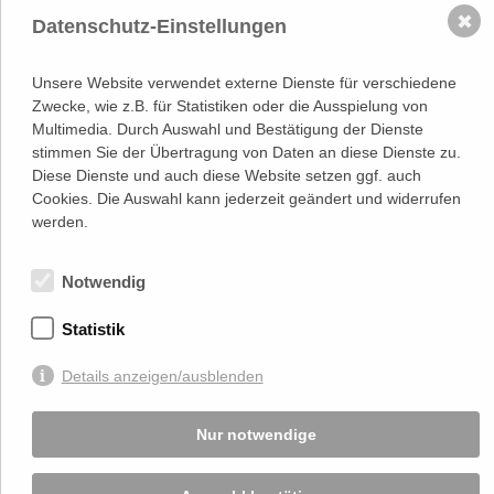
✖
Datenschutz-Einstellungen
Adresse
Lassallestraße 7a, Unit 5, Top 101-
1
1020 Wien
Unsere Website verwendet externe Dienste für verschiedene
(
Google Maps)
–>
Zwecke, wie z.B. für Statistiken oder die Ausspielung von
Österreichischer
Multimedia. Durch Auswahl und Bestätigung der Dienste
Kontakt
Wirtschaftsverlag GmbH
stimmen Sie der Übertragung von Daten an diese Dienste zu.
T (+43 1) 546 64-0
E
office@wirtschaftsverlag.at
Diese Dienste und auch diese Website setzen ggf. auch
Cookies. Die Auswahl kann jederzeit geändert und widerrufen
Firmeninformation
werden.
Firmenbnr.: FN 202164a
Handelsgericht Wien
UID Nr.: ATU50691602
Notwendig
Stets up-to-date:
Statistik
Details anzeigen/ausblenden
Von Ihnen bekannt gegebene persönlichen Daten werden zu Marketingzwecken
genutzt und nicht an Dritte weitergegeben. Die T.A.I. übernimmt keine Verantwortung
über Inhalte die durch Verlinkung auf externen Seiten zur Verfügung gestellt werden.
Nur notwendige
© 2026 T.A.I, Design:
Komo Wien, Büro für visuelle Angelegenheiten
, Programmierung:
Beast Communications - www.beast.at
,
Impressum / Disclaimer / Datenschutzerklärung