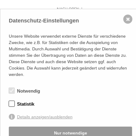
NACH OBEN
✖
Datenschutz-Einstellungen
Adresse
Lassallestraße 7a, Unit 5, Top 101-
1
1020 Wien
Unsere Website verwendet externe Dienste für verschiedene
(
Google Maps)
–>
Zwecke, wie z.B. für Statistiken oder die Ausspielung von
Österreichischer
Multimedia. Durch Auswahl und Bestätigung der Dienste
Kontakt
Wirtschaftsverlag GmbH
stimmen Sie der Übertragung von Daten an diese Dienste zu.
T (+43 1) 546 64-0
E
office@wirtschaftsverlag.at
Diese Dienste und auch diese Website setzen ggf. auch
Cookies. Die Auswahl kann jederzeit geändert und widerrufen
Firmeninformation
werden.
Firmenbnr.: FN 202164a
Handelsgericht Wien
UID Nr.: ATU50691602
Notwendig
Stets up-to-date:
Statistik
Details anzeigen/ausblenden
Von Ihnen bekannt gegebene persönlichen Daten werden zu Marketingzwecken
genutzt und nicht an Dritte weitergegeben. Die T.A.I. übernimmt keine Verantwortung
über Inhalte die durch Verlinkung auf externen Seiten zur Verfügung gestellt werden.
Nur notwendige
© 2026 T.A.I, Design:
Komo Wien, Büro für visuelle Angelegenheiten
, Programmierung: