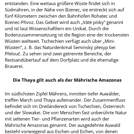
entstanden. Eine weitaus größere Wüste findet sich in
Südmähren, in der Nähe von Bzenec, sie erstreckt sich auf
fünf Kilometern zwischen den Bahnhöfen Rohatec und
Bzenec-Přívoz. Das Gebiet wird auch „Váté písky“ genannt
und ist laut Wissenschaftlern ein Unikat. Durch die
Bodenzusammensetzung ist die Region eine der trockensten
Wüsten weltweit. Tschechien verfügt auch über „Mini-
Wüsten“, z. B. das Naturdenkmal Semínský přesyp bei
Přelouč. Zu sehen sind zwei getrennte Bereiche, der
Restsand­überlauf auf dem Dorfplatz und die ehemalige
Brauerei.
Die Thaya gilt auch als der Mährische Amazonas
Im südlichsten Zipfel Mährens, inmitten tiefer Auwälder,
treffen March und Thaya aufeinander. Der Zusammenfluss
befindet sich im Dreiländereck von Tschechien, Österreich
und der Slowakei. Die von Menschen fast unberührte Natur
mit seltenen Tier- und Pflanzenarten wird auch der
Mährische Amazonas genannt. Der ausgedehnte Auwald
besteht vorwiegend aus Eschen und Eichen, von denen