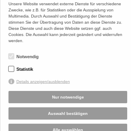
NACH OBEN
Unsere Website verwendet externe Dienste für verschiedene
Zwecke, wie z.B. für Statistiken oder die Ausspielung von
Adresse
Multimedia. Durch Auswahl und Bestätigung der Dienste
Lassallestraße 7a, Unit 5, Top 101-
1
stimmen Sie der Übertragung von Daten an diese Dienste zu.
1020 Wien
Diese Dienste und auch diese Website setzen ggf. auch
(
Google Maps)
–>
Cookies. Die Auswahl kann jederzeit geändert und widerrufen
Österreichischer
werden.
Kontakt
Wirtschaftsverlag GmbH
T (+43 1) 546 64-0
E
office@wirtschaftsverlag.at
Notwendig
Firmeninformation
Firmenbnr.: FN 202164a
Statistik
Handelsgericht Wien
UID Nr.: ATU50691602
Details anzeigen/ausblenden
Stets up-to-date:
Nur notwendige
Von Ihnen bekannt gegebene persönlichen Daten werden zu Marketingzwecken
genutzt und nicht an Dritte weitergegeben. Die T.A.I. übernimmt keine Verantwortung
Auswahl bestätigen
über Inhalte die durch Verlinkung auf externen Seiten zur Verfügung gestellt werden.
© 2026 T.A.I, Design:
Komo Wien, Büro für visuelle Angelegenheiten
, Programmierung:
Beast Communications - www.beast.at
,
Impressum / Disclaimer / Datenschutzerklärung
Alle auswählen