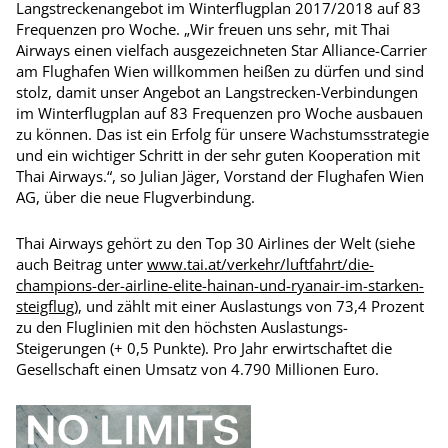
Langstreckenangebot im Winterflugplan 2017/2018 auf 83
Frequenzen pro Woche. „Wir freuen uns sehr, mit Thai
Airways einen vielfach ausgezeichneten Star Alliance-Carrier
am Flughafen Wien willkommen heißen zu dürfen und sind
stolz, damit unser Angebot an Langstrecken-Verbindungen
im Winterflugplan auf 83 Frequenzen pro Woche ausbauen
zu können. Das ist ein Erfolg für unsere Wachstumsstrategie
und ein wichtiger Schritt in der sehr guten Kooperation mit
Thai Airways.“, so Julian Jäger, Vorstand der Flughafen Wien
AG, über die neue Flugverbindung.
Thai Airways gehört zu den Top 30 Airlines der Welt (siehe
auch Beitrag unter
www.tai.at/verkehr/luftfahrt/die-
champions-der-airline-elite-hainan-und-ryanair-im-starken-
steigflug
), und zählt mit einer Auslastungs von 73,4 Prozent
zu den Fluglinien mit den höchsten Auslastungs-
Steigerungen (+ 0,5 Punkte). Pro Jahr erwirtschaftet die
Gesellschaft einen Umsatz von 4.790 Millionen Euro.