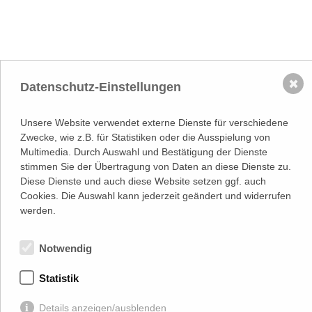
✖
Datenschutz-Einstellungen
NACH OBEN
Adresse
Unsere Website verwendet externe Dienste für verschiedene
Lassallestraße 7a, Unit 5, Top 101-
Zwecke, wie z.B. für Statistiken oder die Ausspielung von
1
1020 Wien
Multimedia. Durch Auswahl und Bestätigung der Dienste
(
Google Maps)
–>
stimmen Sie der Übertragung von Daten an diese Dienste zu.
Österreichischer
Diese Dienste und auch diese Website setzen ggf. auch
Kontakt
Wirtschaftsverlag GmbH
Cookies. Die Auswahl kann jederzeit geändert und widerrufen
T (+43 1) 546 64-0
E
office@wirtschaftsverlag.at
werden.
Firmeninformation
Firmenbnr.: FN 202164a
Notwendig
Handelsgericht Wien
UID Nr.: ATU50691602
Statistik
Stets up-to-date:
Details anzeigen/ausblenden