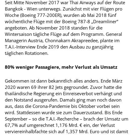
Seit Mitte November 2017 war Thai Airways auf der Route
Bangkok - Wien unterwegs. Zunächst mit vier Flügen pro
Woche (Boeing 777-200ER), wurden ab Mai 2018 fünf
wöchentliche Flüge mit der Boeing 787-8 „Dreamliner“
angeboten. Ab November 2018 standen für die
Wintersaison tägliche Flüge auf dem Programm. General
Managerin Austria, Chonnakarn Akrapreedee, plante im
T.A.I.-Interview Ende 2019 den Ausbau zu ganzjährig
täglichen Rotationen.
80% weniger Passagiere, mehr Verlust als Umsatz
Gekommen ist dann bekanntlich alles anders. Ende März
2020 waren 69 ihrer 82 Jets gegroundet. Zuvor hatte die
thailändische Regierung ein Einreiseverbot verhängt und
den Notstand ausgerufen. Damals ging man noch davon
aus, dass die Corona-Pandemie bis Oktober vorbei sein
wird. Stattdessen wurde sie zum Dauerzustand. Bis Ende
September – so die T.A.I.-Recherche – brach der Umsatz um
67,7% auf umgerechnet 1,176 Mrd. € ein, der Verlust
verviereinhalbfachte sich auf 1,357 Mrd. Euro und ist damit