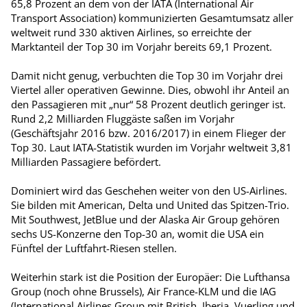
65,8 Prozent an dem von der IATA (International Air
Transport Association) kommunizierten Gesamtumsatz aller
weltweit rund 330 aktiven Airlines, so erreichte der
Marktanteil der Top 30 im Vorjahr bereits 69,1 Prozent.
Damit nicht genug, verbuchten die Top 30 im Vorjahr drei
Viertel aller operativen Gewinne. Dies, obwohl ihr Anteil an
den Passagieren mit „nur“ 58 Prozent deutlich geringer ist.
Rund 2,2 Milliarden Fluggäste saßen im Vorjahr
(Geschäftsjahr 2016 bzw. 2016/2017) in einem Flieger der
Top 30. Laut IATA-Statistik wurden im Vorjahr weltweit 3,81
Milliarden Passagiere befördert.
Dominiert wird das Geschehen weiter von den US-Airlines.
Sie bilden mit American, Delta und United das Spitzen-Trio.
Mit Southwest, JetBlue und der Alaska Air Group gehören
sechs US-Konzerne den Top-30 an, womit die USA ein
Fünftel der Luftfahrt-Riesen stellen.
Weiterhin stark ist die Position der Europäer: Die Lufthansa
Group (noch ohne Brussels), Air France-KLM und die IAG
(International Airlines Group mit British, Iberia, Vuerling und