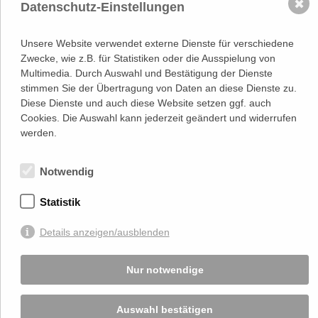
NACH OBEN
✖
Datenschutz-Einstellungen
Adresse
Lassallestraße 7a, Unit 5, Top 101-
Unsere Website verwendet externe Dienste für verschiedene
1
Zwecke, wie z.B. für Statistiken oder die Ausspielung von
1020 Wien
Multimedia. Durch Auswahl und Bestätigung der Dienste
(
Google Maps)
–>
stimmen Sie der Übertragung von Daten an diese Dienste zu.
Österreichischer
Kontakt
Wirtschaftsverlag GmbH
Diese Dienste und auch diese Website setzen ggf. auch
T (+43 1) 546 64-0
Cookies. Die Auswahl kann jederzeit geändert und widerrufen
E
office@wirtschaftsverlag.at
werden.
Firmeninformation
Firmenbnr.: FN 202164a
Notwendig
Handelsgericht Wien
UID Nr.: ATU50691602
Statistik
Stets up-to-date:
Details anzeigen/ausblenden
Von Ihnen bekannt gegebene persönlichen Daten werden zu Marketingzwecken
Nur notwendige
genutzt und nicht an Dritte weitergegeben. Die T.A.I. übernimmt keine Verantwortung
über Inhalte die durch Verlinkung auf externen Seiten zur Verfügung gestellt werden.
© 2026 T.A.I, Design:
Komo Wien, Büro für visuelle Angelegenheiten
, Programmierung:
Beast Communications - www.beast.at
,
Impressum / Disclaimer / Datenschutzerklärung
Auswahl bestätigen