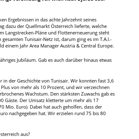
rken Ergebnissen in das achte Jahrzehnt seines
ag dazu der Quellmarkt Österreich lieferte, welche
 um Langstrecken-Pläne und Flottenerneuerung steht
 gesamten Tunisair-Netz ist, darum ging es im T.A.I.-
bald einem Jahr Area Manager Austria & Central Europe.
-jähriges Jubiläum. Gab es auch darüber hinaus etwas
r in der Geschichte von Tunis­air. Wir konnten fast 3,6
 Plus von mehr als 10 Prozent, und wir verzeichnen
terbrochenes Wachstum. Den stärksten Zuwachs gab es
0 Gäste. Der Umsatz kletterte um mehr als 17
70 Mio. Euro). Dabei hat auch geholfen, dass der
ro nachgegeben hat. Wir erzielen rund 75 bis 80
sterreich aus?