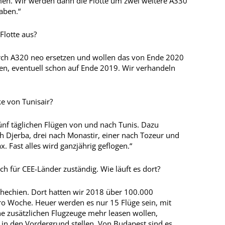
en. Wir werden dann die Flotte um zwei weitere A330
haben.“
Flotte aus?
ch A320 neo ersetzen und wollen das von Ende 2020
hen, eventuell schon auf Ende 2019. Wir verhandeln
ke von Tunisair?
 fünf täglichen Flügen von und nach Tunis. Dazu
Djerba, drei nach Monastir, einer nach Tozeur und
. Fast alles wird ganzjährig geflogen.“
h für CEE-Länder zuständig. Wie läuft es dort?
Tschechien. Dort hatten wir 2018 über 100.000
ro Woche. Heuer werden es nur 15 Flüge sein, mit
ne zusätzlichen Flugzeuge mehr leasen wollen,
 in den Vordergrund stellen. Von Buda­pest sind es