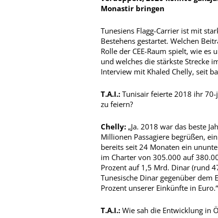
Monastir bringen
Tunesiens Flagg-Carrier ist mit sta
Bestehens gestartet. Welchen Beitr
Rolle der CEE-Raum spielt, wie es
und welches die stärkste Strecke im
Interview mit Khaled Chelly, seit 
T.A.I.:
Tunisair feierte 2018 ihr 70
zu feiern?
Chelly:
„Ja. 2018 war das beste Jah
Millionen Passagiere begrüßen, ein
bereits seit 24 Monaten ein unun
im Charter von 305.000 auf 380.00
Prozent auf 1,5 Mrd. Dinar (rund 4
Tunesische Dinar gegenüber dem Eu
Prozent unserer Einkünfte in Euro.“
T.A.I.:
Wie sah die Entwicklung in Ö