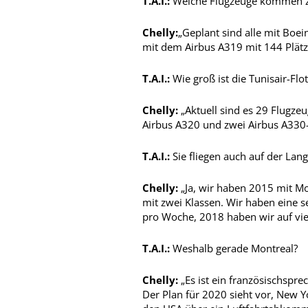
T.A.I.:
Welche Flugzeuge kommen z
Chelly:
„Geplant sind alle mit Boei
mit dem Airbus A319 mit 144 Plätz
T.A.I.:
Wie groß ist die Tunis­air-Flot
Chelly:
„Aktuell sind es 29 Flugze
Airbus A320 und zwei Airbus A330-
T.A.I.:
Sie fliegen auch auf der Lang
Chelly:
„Ja, wir haben 2015 mit M
mit zwei Klassen. Wir haben eine s
pro Woche, 2018 haben wir auf vie
T.A.I.:
Weshalb gerade Mon­treal?
Chelly:
„Es ist ein französischspre
Der Plan für 2020 sieht vor, New 