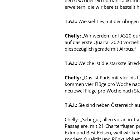
den USA über ein Luftfahrtabkomm
erweitern, die wir bereits bestellt 
T.A.I.:
Wie sieht es mit der übrigen 
Chelly:
„Wir werden fünf A320 dur
auf das erste Quartal 2020 vorzie
diesbezüglich gerade mit Airbus.“
T.A.I.:
Welche ist die stärkste Strec
Chelly:
„Das ist Paris mit vier bis
kommen vier Flüge pro Woche nach 
neu zwei Flüge pro Woche nach Sfax
T.A.I.:
Sie sind neben Österreich auc
Chelly: „Sehr gut, allen voran in 
Passagiere, mit 21 Charterflügen p
Exim und Best Reisen, weil wir kei
sondern Qualität und Pünktlichkeit