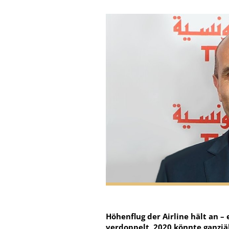
Höhenflug der Airline hält an –
verdoppelt, 2020 könnte ganzj