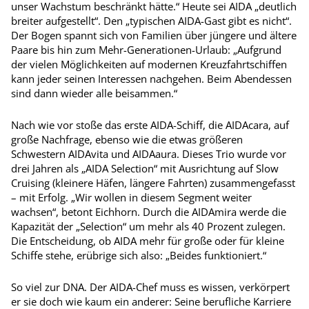
unser Wachstum beschränkt hätte.“ Heute sei AIDA „deutlich
breiter aufgestellt“. Den „typischen AIDA-Gast gibt es nicht“.
Der Bogen spannt sich von Familien über jüngere und ältere
Paare bis hin zum Mehr-Generationen-Urlaub: „Aufgrund
der vielen Möglichkeiten auf modernen Kreuzfahrtschiffen
kann jeder seinen Interessen nachgehen. Beim Abendessen
sind dann wieder alle beisammen.“
Nach wie vor stoße das erste AIDA-­Schiff, die AIDAcara, auf
große Nachfrage, ebenso wie die etwas größeren
Schwestern AIDA­vita und AIDAaura. Dieses Trio wurde vor
drei Jahren als „AIDA Selection“ mit Ausrichtung auf Slow
Cruising (kleinere Häfen, längere Fahrten) zusammengefasst
– mit Erfolg. „Wir wollen in diesem Segment weiter
wachsen“, betont Eichhorn. Durch die AIDAmira werde die
Kapazität der „Selection“ um mehr als 40 Prozent zulegen.
Die Entscheidung, ob AIDA mehr für große oder für kleine
Schiffe stehe, erübrige sich also: „Beides funktioniert.“
So viel zur DNA. Der AIDA-Chef muss es wissen, verkörpert
er sie doch wie kaum ein anderer: Seine berufliche Karriere