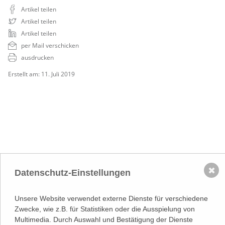
Artikel teilen
Artikel teilen
Artikel teilen
per Mail verschicken
ausdrucken
Erstellt am: 11. Juli 2019
NACH OBEN
✖
Datenschutz-Einstellungen
Adresse
Lassallestraße 7a, Unit 5, Top 101-
1
Unsere Website verwendet externe Dienste für verschiedene
1020 Wien
(
Google Maps)
–>
Zwecke, wie z.B. für Statistiken oder die Ausspielung von
Österreichischer
Multimedia. Durch Auswahl und Bestätigung der Dienste