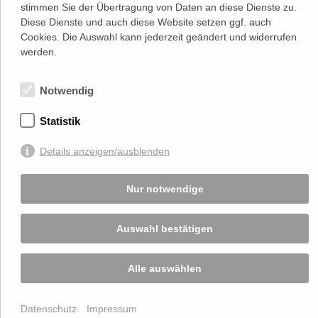
Kontakt
Wirtschaftsverlag GmbH
stimmen Sie der Übertragung von Daten an diese Dienste zu.
T (+43 1) 546 64-0
Diese Dienste und auch diese Website setzen ggf. auch
E
office@wirtschaftsverlag.at
Cookies. Die Auswahl kann jederzeit geändert und widerrufen
Firmeninformation
werden.
Firmenbnr.: FN 202164a
Handelsgericht Wien
UID Nr.: ATU50691602
Notwendig
Stets up-to-date:
Statistik
Details anzeigen/ausblenden
Von Ihnen bekannt gegebene persönlichen Daten werden zu Marketingzwecken
genutzt und nicht an Dritte weitergegeben. Die T.A.I. übernimmt keine Verantwortung
über Inhalte die durch Verlinkung auf externen Seiten zur Verfügung gestellt werden.
Nur notwendige
© 2026 T.A.I, Design:
Komo Wien, Büro für visuelle Angelegenheiten
, Programmierung:
Beast Communications - www.beast.at
,
Impressum / Disclaimer / Datenschutzerklärung
Auswahl bestätigen
Alle auswählen
Datenschutz
Impressum