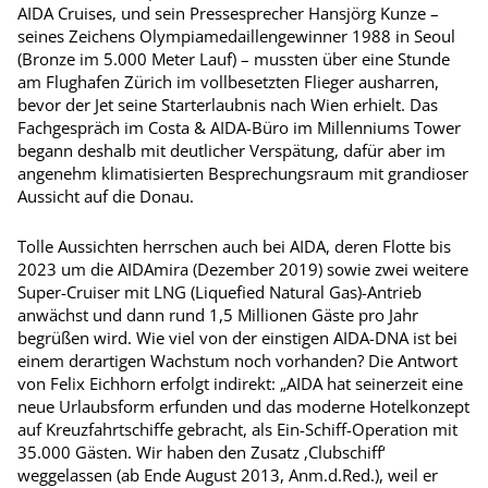
AIDA Cruises, und sein Pressesprecher Hansjörg Kunze –
seines Zeichens Olympiamedaillengewinner 1988 in Seoul
(Bronze im 5.000 Meter Lauf) – mussten über eine Stunde
am Flughafen Zürich im vollbesetzten Flieger ausharren,
bevor der Jet seine Starterlaubnis nach Wien erhielt. Das
Fachgespräch im Costa & AIDA-­Büro im Millenniums Tower
begann deshalb mit deutlicher Verspätung, dafür aber im
angenehm klimatisierten Besprechungsraum mit grandioser
Aussicht auf die Donau.
Tolle Aussichten herrschen auch bei AIDA, deren Flotte bis
2023 um die AIDAmira (Dezember 2019) sowie zwei weitere
Super-­Cruiser mit LNG (Liquefied Natural Gas)-Antrieb
anwächst und dann rund 1,5 Millionen Gäste pro Jahr
begrüßen wird. Wie viel von der einstigen AIDA-DNA ist bei
einem derartigen Wachstum noch vorhanden? Die Antwort
von Felix Eichhorn erfolgt indirekt: „AIDA hat seinerzeit eine
neue Urlaubsform erfunden und das moderne Hotelkonzept
auf Kreuzfahrtschiffe gebracht, als Ein-Schiff-Operation mit
35.000 Gästen. Wir haben den Zusatz ‚Clubschiff‘
weggelassen (ab Ende August 2013, Anm.d.Red.), weil er