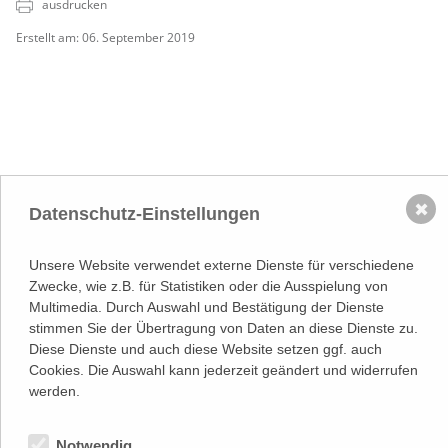
ausdrucken
Erstellt am: 06. September 2019
NACH OBEN
✖
Datenschutz-Einstellungen
Adresse
Lassallestraße 7a, Unit 5, Top 101-
Unsere Website verwendet externe Dienste für verschiedene
1
1020 Wien
Zwecke, wie z.B. für Statistiken oder die Ausspielung von
(
Google Maps)
–>
Multimedia. Durch Auswahl und Bestätigung der Dienste
Österreichischer
stimmen Sie der Übertragung von Daten an diese Dienste zu.
Kontakt
Wirtschaftsverlag GmbH
Diese Dienste und auch diese Website setzen ggf. auch
T (+43 1) 546 64-0
Cookies. Die Auswahl kann jederzeit geändert und widerrufen
E
office@wirtschaftsverlag.at
werden.
Firmeninformation
Firmenbnr.: FN 202164a
Handelsgericht Wien
Notwendig