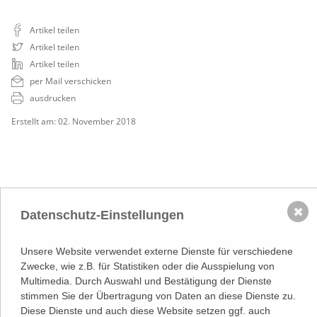
Artikel teilen
Artikel teilen
Artikel teilen
per Mail verschicken
ausdrucken
Erstellt am: 02. November 2018
✖
Datenschutz-Einstellungen
NACH OBEN
Unsere Website verwendet externe Dienste für verschiedene
Adresse
Zwecke, wie z.B. für Statistiken oder die Ausspielung von
Lassallestraße 7a, Unit 5, Top 101-
Multimedia. Durch Auswahl und Bestätigung der Dienste
1
stimmen Sie der Übertragung von Daten an diese Dienste zu.
1020 Wien
(
Google Maps)
–>
Diese Dienste und auch diese Website setzen ggf. auch