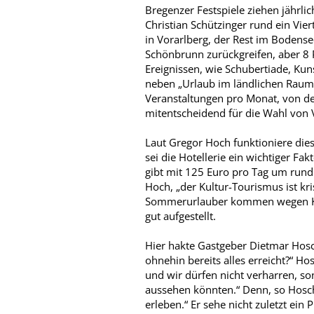
Bregenzer Festspiele ziehen jährl
Christian Schützinger rund ein Vie
in Vorarlberg, der Rest im Bodens
Schönbrunn zurückgreifen, aber 
Ereignissen, wie Schubertiade, Kuns
neben „Urlaub im ländlichen Raum“
Veranstaltungen pro Monat, von de
mitentscheidend für die Wahl von V
Laut Gregor Hoch funktioniere die
sei die Hotellerie ein wichtiger Fa
gibt mit 125 Euro pro Tag um rund 
Hoch, „der Kultur-Tourismus ist kri
Sommerurlauber kommen wegen Kult
gut aufgestellt.
Hier hakte Gastgeber Dietmar Hosc
ohnehin bereits alles erreicht?“ H
und wir dürfen nicht verharren, s
aussehen könnten.“ Denn, so Hosch
erleben.“ Er sehe nicht zuletzt ein