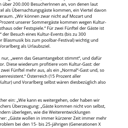
ich über 200.000 BesucherInnen an, von denen laut
rtel als Übernachtungsgäste kommen, ein Viertel davon
eeraum. „Wir können zwar nicht auf Mozart und
8 Prozent unserer Sommergäste kommen wegen Kultur-
thaus oder Festspiele.“ Für zwei Fünftel der Gäste ist
 der Besuch eines Kultur-Events (bis zu 300
r Blasmusik bis zum poolbar-Festival) wichtig und
orarlberg als Urlaubsziel.
s nur, „wenn das Gesamtangebot stimmt“, und dafür
ktor. Diese wiederum profitiere vom Kultur-Gast: der
zwei Fünftel mehr aus, als ein „Normal“-Gast und, so
senresistent.“ Österreich (15 Prozent aller
ur) und Vorarlberg selbst wären diesbezüglich also
her ein: „Wie kann es weitergehen, oder haben wir
oschers Überzeugung: „Gäste kommen nicht von selbst,
ondern überlegen, wie die Weiterentwicklungen
er: „Gäste wollen in immer kürzerer Zeit immer mehr
 Problem bei den 15- bis 25-jährigen (Generationen X