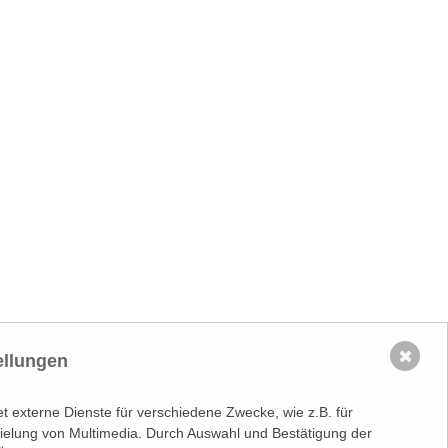
ücke vom 5. Casinos Austria Kultur Talk
✖
ellungen
 externe Dienste für verschiedene Zwecke, wie z.B. für
spielung von Multimedia. Durch Auswahl und Bestätigung der