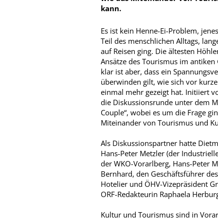
kann.
Es ist kein Henne-Ei-Problem, jen
Teil des menschlichen Alltags, lan
auf Reisen ging. Die ältesten Höhl
Ansätze des Tourismus im antiken G
klar ist aber, dass ein Spannungsv
überwinden gilt, wie sich vor kurze
einmal mehr gezeigt hat. Initiiert
die Diskussionsrunde unter dem M
Couple“, wobei es um die Frage gi
Miteinander von Tourismus und Kul
Als Diskussionspartner hatte Diet
Hans-Peter Metzler (der Industrie
der WKO-Vorarlberg, Hans-Peter Met
Bernhard, den Geschäftsführer des
Hotelier und ÖHV-Vizepräsident G
ORF-Redakteurin Raphaela Herburg
Kultur und Tourismus sind in Vorarl