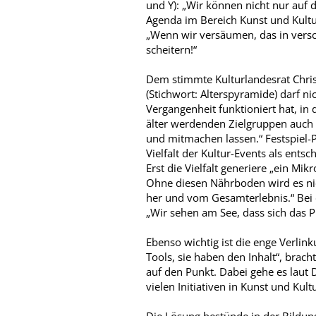
und Y): „Wir können nicht nur auf 
Agenda im Bereich Kunst und Kult
„Wenn wir versäumen, das in vers
scheitern!“
Dem stimmte Kulturlandesrat Chri
(Stichwort: Alterspyramide) darf ni
Vergangenheit funktioniert hat, in
älter werdenden Zielgruppen auch w
und mitmachen lassen.“ Festspiel-P
Vielfalt der Kultur-Events als entsc
Erst die Vielfalt generiere „ein Mi
Ohne diesen Nährboden wird es ni
her und vom Gesamterlebnis.“ Bei d
„Wir sehen am See, dass sich das P
Ebenso wichtig ist die enge Verlin
Tools, sie haben den Inhalt“, brach
auf den Punkt. Dabei gehe es laut 
vielen Initiativen in Kunst und Kul