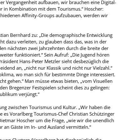
der Vergangenheit aufbauen, wir brauchen eine Digital-
ur in Kombination mit dem Tourismus.“ Hoscher:
chiedenen Affinity-Groups aufzubauen, werden wir
stian Bernhard zu: „Die demographische Entwicklung
cht dazu verleiten, zu glauben dass das, was in der
 den nächsten zwei Jahrzehnten durch die breite der
eiter funktioniert.“ Sein Aufruf: „Die Jugend hören
räsident Hans-Peter Metzler sieht desbezüglich die
heidend an, „nicht nur Klassik und nicht nur Vielzahl.“
kroklima, wo man sich für bestimmte Dinge interessiert.
cht gehen.“ Man müsse etwas bieten, „vom Visuellen
en Bregenzer Festspielen scheint dies zu gelingen:
ublikum verjüngt.“
kung zwischen Tourismus und Kultur. „Wir haben die
te es Vorarlberg Tourismus-Chef Christian Schützinger
Dietmar Hoscher um die Frage, „wie wir die unendlich
tur an Gäste im In- und Ausland vermitteln.“