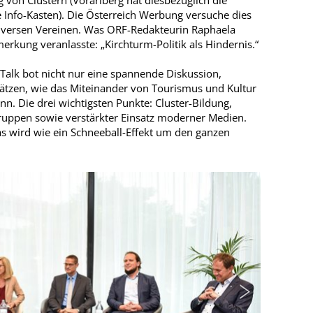
 von Clustern (Vorarlberg hat diesbezüglich die
 Info-Kasten). Die Österreich Werbung versuche dies
 diversen Vereinen. Was ORF-Redakteurin Raphaela
erkung veranlasste: „Kirchturm-Politik als Hindernis.“
r Talk bot nicht nur eine spannende Diskussion,
sätzen, wie das Miteinander von Tourismus und Kultur
nn. Die drei wichtigsten Punkte: Cluster-Bildung,
gruppen sowie verstärkter Einsatz moderner Medien.
as wird wie ein Schneeball-Effekt um den ganzen