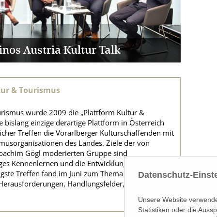
nos Austria Kultur Talk
Eindr
tur & Tourismus
ourismus wurde 2009 die „Plattform Kultur &
e bislang einzige derartige Plattform in Österreich
licher Treffen die Vorarlberger Kulturschaffenden mit
smusorganisationen des Landes. Ziele der von
oachim Gögl moderierten Gruppe sind
ges Kennenlernen und die Entwicklung von
ngste Treffen fand im Juni zum Thema „Eine neue
Datenschutz-Einst
- Herausforderungen, Handlungsfelder, Dialogfelder
Unsere Website verwendet
Statistiken oder die Aus