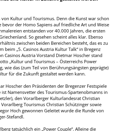
es von Kultur und Tourismus. Denn die Kunst war schon
ge bevor der Homo Sapiens auf friedliche Art und Weise
enmalereien entstanden vor 40.000 Jahren, die ersten
riechenland. So gesehen scheint alles klar. Ebenso
erhältnis zwischen beiden Bereichen besteht, das es zu
m beim „5. Casinos Austria Kultur Talk“ in Bregenz
 von Casinos Austria Vorstand Dietmar Hoscher stand
otto „Kultur und Tourismus – Österreichs Power
ng, wie das (zum Teil von Berührungsängsten geprägte)
tur für die Zukunft gestaltet werden kann.
mar Hoscher den Präsidenten der Bregenzer Festspiele
lle ist Namensvetter des Tourismus-Spartenobmanns in
zler), den Vorarlberger Kulturlandesrat Christian
 Vorarlberg Tourismus Christian Schützinger sowie
regor Hoch gewonnen Geleitet wurde die Runde von
er-Stefandl.
berg tatsächlich ein „Power Couple“. Alleine die